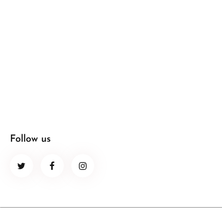
Follow us