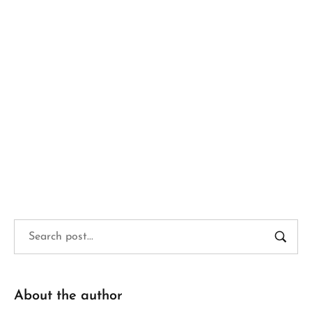
Pratique Bienvenue dans le monde du jeu en ligne ! Si
vous vous demandez si Divas Luck Casino est l’endroit
idéal pour tenter votre chance, vous êtes au bon endroit.
J’ai passé pas mal de temps à explorer diverses
plateformes, et je…
Read more
About the author