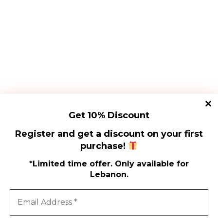
Sites Legais de 2026
May 25, 2026
by
xtw18387671f
CASINO
Los 10 Mejores Casinos Online en
Chile 2024: Juega Gratis y Gana con
los Mejores Bonos
May 25, 2026
by
xtw18387671f
CASINO
Get 10% Discount
Mejores Bonos Sin Depósito en Chile
Register and get a discount on your first
2026
purchase!
May 25, 2026
by
xtw18387671f
*Limited time offer. Only available for
Lebanon.
View more posts