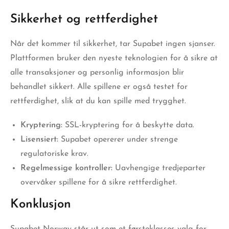
Sikkerhet og rettferdighet
Når det kommer til sikkerhet, tar Supabet ingen sjanser.
Plattformen bruker den nyeste teknologien for å sikre at
alle transaksjoner og personlig informasjon blir
behandlet sikkert. Alle spillene er også testet for
rettferdighet, slik at du kan spille med trygghet.
Kryptering:
SSL-kryptering for å beskytte data.
Lisensiert:
Supabet opererer under strenge
regulatoriske krav.
Regelmessige kontroller:
Uavhengige tredjeparter
overvåker spillene for å sikre rettferdighet.
Konklusjon