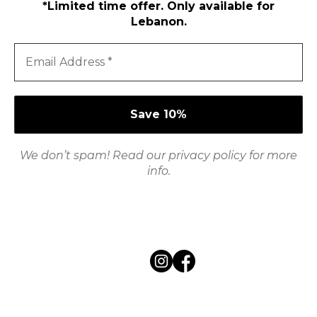
*Limited time offer. Only available for
Lebanon.
View more posts
Shi
Shop
Poli
We don’t spam! Read our
privacy policy
for more
How to Use
Ter
info.
Con
Refund Policy
Pri
Poli
COPYRIGHT ©2 BU Professional Lebanon 2025 . ALL RIGHTS
RESERVED.
Contact us