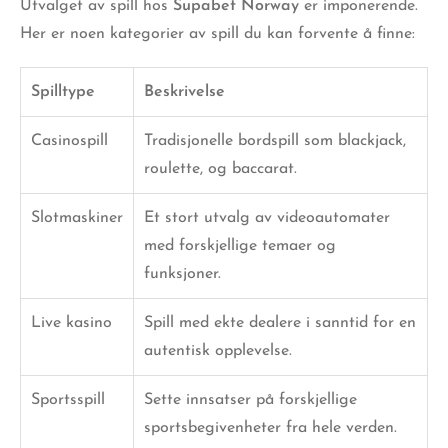
Utvalget av spill hos
Supabet Norway
er imponerende.
Her er noen kategorier av spill du kan forvente å finne:
Spilltype
Beskrivelse
Casinospill
Tradisjonelle bordspill som blackjack,
roulette, og baccarat.
Slotmaskiner
Et stort utvalg av videoautomater
med forskjellige temaer og
funksjoner.
Live kasino
Spill med ekte dealere i sanntid for en
autentisk opplevelse.
Sportsspill
Sette innsatser på forskjellige
sportsbegivenheter fra hele verden.