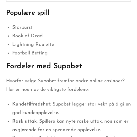
Populære spill
Starburst
Book of Dead
Lightning Roulette
Football Betting
Fordeler med Supabet
Hvorfor velge Supabet fremfor andre online casinoer?
Her er noen av de viktigste fordelene:
Kundetilfredshet:
Supabet legger stor vekt på å gi en
god kundeopplevelse.
Rask uttak:
Spillere kan nyte raske uttak, noe som er
avgjørende for en spennende opplevelse.