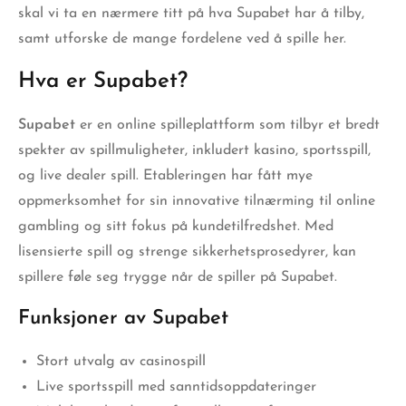
skal vi ta en nærmere titt på hva Supabet har å tilby,
samt utforske de mange fordelene ved å spille her.
Hva er Supabet?
Supabet
er en online spilleplattform som tilbyr et bredt
spekter av spillmuligheter, inkludert kasino, sportsspill,
og live dealer spill. Etableringen har fått mye
oppmerksomhet for sin innovative tilnærming til online
gambling og sitt fokus på kundetilfredshet. Med
lisensierte spill og strenge sikkerhetsprosedyrer, kan
spillere føle seg trygge når de spiller på Supabet.
Funksjoner av Supabet
Stort utvalg av casinospill
Live sportsspill med sanntidsoppdateringer