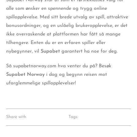
Supabet Norway står ut som et førsteklasses valg for
alle som ønsker en spennende og trygg online
spillopplevelse. Med sitt brede utvalg av spill, attraktive
bonusordninger, og en uslåelig brukeropplevelse, er det
ikke overraskende at plattformen har fått så mange
tilhengere. Enten du er en erfaren spiller eller
nybegynner, vil
Supabet
garantert ha noe for deg.
Så
supabetnorway.com
hva venter du på? Besøk
Supabet Norway
i dag og begynn reisen mot
uforglemmelige spillopplevelser!
Share with
Tags: