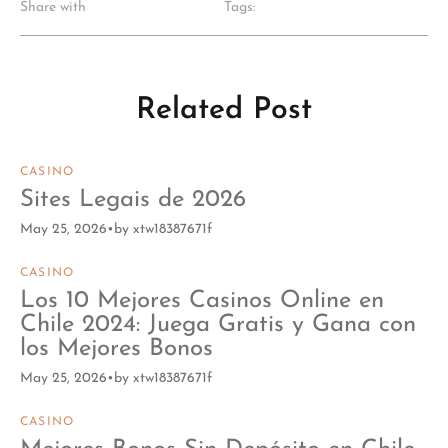
Share with
Tags:
Related Post
CASINO
Sites Legais de 2026
May 25, 2026
by
xtw18387671f
CASINO
Los 10 Mejores Casinos Online en
Chile 2024: Juega Gratis y Gana con
los Mejores Bonos
May 25, 2026
by
xtw18387671f
CASINO