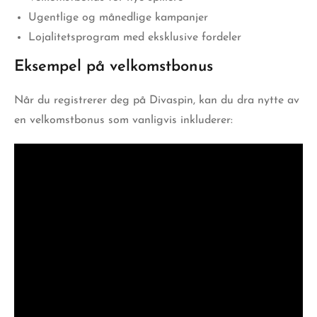
Ugentlige og månedlige kampanjer
Lojalitetsprogram med eksklusive fordeler
Eksempel på velkomstbonus
Når du registrerer deg på Divaspin, kan du dra nytte av
en velkomstbonus som vanligvis inkluderer: