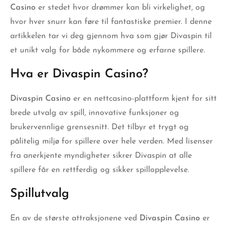
Casino
er stedet hvor drømmer kan bli virkelighet, og
hvor hver snurr kan føre til fantastiske premier. I denne
artikkelen tar vi deg gjennom hva som gjør Divaspin til
et unikt valg for både nykommere og erfarne spillere.
Hva er Divaspin Casino?
Divaspin Casino
er en nettcasino-plattform kjent for sitt
brede utvalg av spill, innovative funksjoner og
brukervennlige grensesnitt. Det tilbyr et trygt og
pålitelig miljø for spillere over hele verden. Med lisenser
fra anerkjente myndigheter sikrer Divaspin at alle
spillere får en rettferdig og sikker spillopplevelse.
Spillutvalg
En av de største attraksjonene ved
Divaspin Casino
er