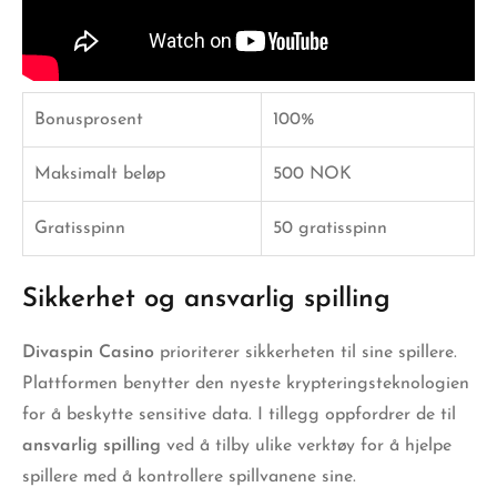
Bonusprosent
100%
Maksimalt beløp
500 NOK
Gratisspinn
50 gratisspinn
Sikkerhet og ansvarlig spilling
Divaspin Casino
prioriterer sikkerheten til sine spillere.
Plattformen benytter den nyeste krypteringsteknologien
for å beskytte sensitive data. I tillegg oppfordrer de til
ansvarlig spilling
ved å tilby ulike verktøy for å hjelpe
spillere med å kontrollere spillvanene sine.