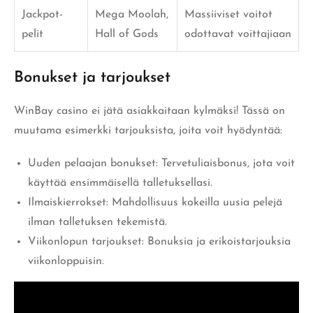
Jackpot-
Mega Moolah,
Massiiviset voitot
pelit
Hall of Gods
odottavat voittajiaan
Bonukset ja tarjoukset
WinBay casino ei jätä asiakkaitaan kylmäksi! Tässä on
muutama esimerkki tarjouksista, joita voit hyödyntää:
Uuden pelaajan bonukset: Tervetuliaisbonus, jota voit
käyttää ensimmäisellä talletuksellasi.
Ilmaiskierrokset: Mahdollisuus kokeilla uusia pelejä
ilman talletuksen tekemistä.
Viikonlopun tarjoukset: Bonuksia ja erikoistarjouksia
viikonloppuisin.