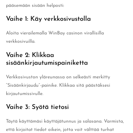
pääsemään sisään helposti:
Vaihe 1: Käy verkkosivustolla
Aloita vierailemalla
WinBay casinon virallisilla
verkkosivuilla
.
Vaihe 2: Klikkaa
sisäänkirjautumispainiketta
Verkkosivuston yläreunassa on selkeästi merkitty
“Sisäänkirjaudu”-painike. Klikkaa sitä päästäksesi
kirjautumissivulle.
Vaihe 3: Syötä tietosi
Täytä käyttämäsi käyttäjätunnus ja salasana. Varmista,
että kirjoitat tiedot oikein, jotta voit välttää turhat