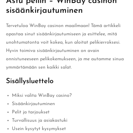
Astu peliin – WinBay casinon
sisäänkirjautuminen
Tervetuloa WinBay casinon maailmaan! Tämä artikkeli
opastaa sinut sisäänkirjautumiseen ja esittelee, mitä
unohtumatonta voit kokea, kun aloitat pelikierroksesi.
Hyvin toimiva sisäänkirjautuminen on avain
onnistuneeseen pelikokemukseen, ja me autamme sinua
ymmärtämään sen kaikki salat.
Sisällysluettelo
Miksi valita WinBay casino?
Sisäänkirjautuminen
Pelit ja tarjoukset
Turvallisuus ja asiakastuki
Usein kysytyt kysymykset