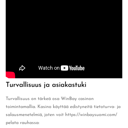
Turvallisuus ja asiakastuki
Turvallisuus on tärkeä osa WinBay casinon
toimintamallia. Kasino käyttää edistyneitä tietoturva- ja
salausmenetelmiä, joten voit
https://winbaysuomi.com/
pelata rauhassa: