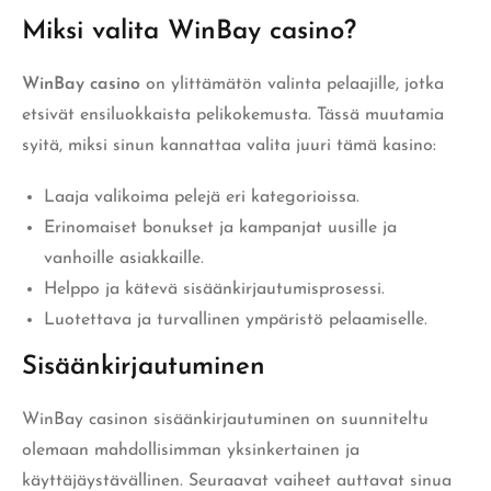
Miksi valita WinBay casino?
WinBay casino
on ylittämätön valinta pelaajille, jotka
etsivät ensiluokkaista pelikokemusta. Tässä muutamia
syitä, miksi sinun kannattaa valita juuri tämä kasino:
Laaja valikoima pelejä eri kategorioissa.
Erinomaiset bonukset ja kampanjat uusille ja
vanhoille asiakkaille.
Helppo ja kätevä sisäänkirjautumisprosessi.
Luotettava ja turvallinen ympäristö pelaamiselle.
Sisäänkirjautuminen
WinBay casinon sisäänkirjautuminen on suunniteltu
olemaan mahdollisimman yksinkertainen ja
käyttäjäystävällinen. Seuraavat vaiheet auttavat sinua