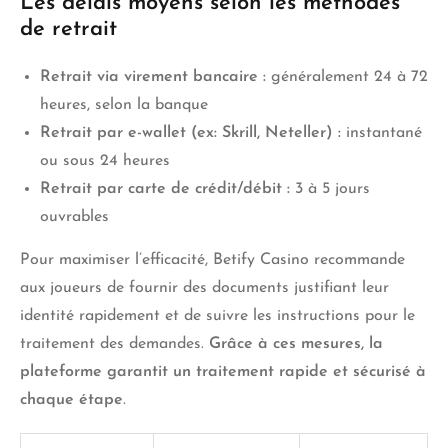
Les délais moyens selon les méthodes
de retrait
Retrait via virement bancaire :
généralement 24 à 72
heures, selon la banque
Retrait par e-wallet (ex: Skrill, Neteller) :
instantané
ou sous 24 heures
Retrait par carte de crédit/débit :
3 à 5 jours
ouvrables
Pour maximiser l’efficacité, Betify Casino recommande
aux joueurs de fournir des documents justifiant leur
identité rapidement et de suivre les instructions pour le
traitement des demandes.
Grâce à ces mesures, la
plateforme garantit un traitement rapide et sécurisé à
chaque étape
.