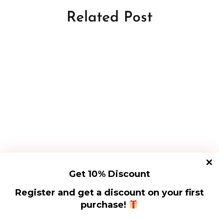
Related Post
CASINO
Sites Legais de 2026
May 25, 2026
by
xtw18387671f
CASINO
Los 10 Mejores Casinos Online en
Chile 2024: Juega Gratis y Gana con
los Mejores Bonos
May 25, 2026
by
xtw18387671f
CASINO
Get 10% Discount
Mejores Bonos Sin Depósito en Chile
Register and get a discount on your first
2026
purchase!
May 25, 2026
by
xtw18387671f