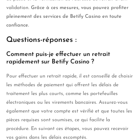
validation.
Grâce à ces mesures, vous pouvez profiter
pleinement des services de Betify Casino en toute
confiance.
Questions-réponses :
Comment puis-je effectuer un retrait
rapidement sur Betify Casino ?
Pour effectuer un retrait rapide, il est conseillé de choisir
les méthodes de paiement qui offrent les délais de
traitement les plus courts, comme les portefeuilles
électroniques ou les virements bancaires. Assurez-vous
également que votre compte est vérifié et que toutes les
pièces requises sont soumises, ce qui facilite la
procédure. En suivant ces étapes, vous pouvez recevoir
vos gains dans les délais escomptés.