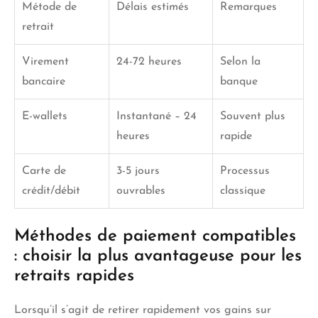
Métode de
Délais estimés
Remarques
retrait
Virement
24-72 heures
Selon la
bancaire
banque
E-wallets
Instantané – 24
Souvent plus
heures
rapide
Carte de
3-5 jours
Processus
crédit/débit
ouvrables
classique
Méthodes de paiement compatibles
: choisir la plus avantageuse pour les
retraits rapides
Lorsqu’il s’agit de retirer rapidement vos gains sur