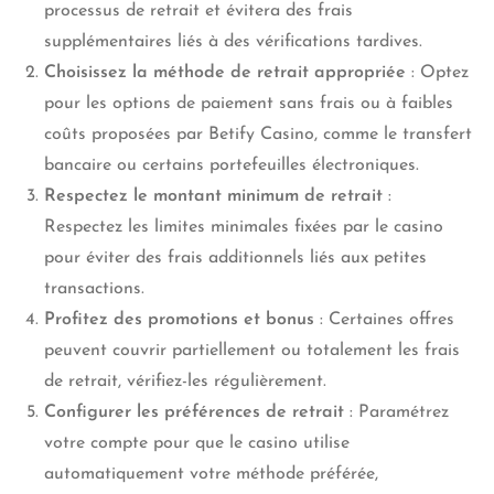
processus de retrait et évitera des frais
supplémentaires liés à des vérifications tardives.
Choisissez la méthode de retrait appropriée
: Optez
pour les options de paiement sans frais ou à faibles
coûts proposées par Betify Casino, comme le transfert
bancaire ou certains portefeuilles électroniques.
Respectez le montant minimum de retrait
:
Respectez les limites minimales fixées par le casino
pour éviter des frais additionnels liés aux petites
transactions.
Profitez des promotions et bonus
: Certaines offres
peuvent couvrir partiellement ou totalement les frais
de retrait, vérifiez-les régulièrement.
Configurer les préférences de retrait
: Paramétrez
votre compte pour que le casino utilise
automatiquement votre méthode préférée,