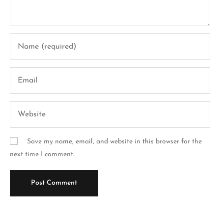
Save my name, email, and website in this browser for the
next time I comment.