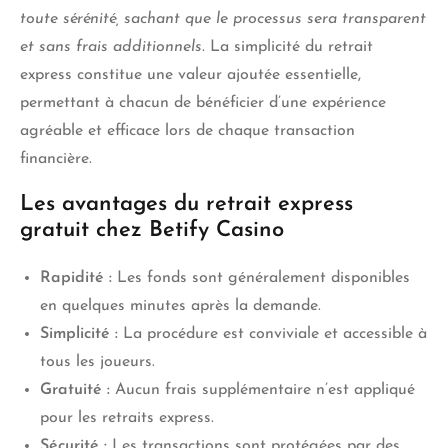
toute sérénité, sachant que le processus sera transparent
et sans frais additionnels.
La simplicité du retrait
express constitue une valeur ajoutée essentielle,
permettant à chacun de bénéficier d’une expérience
agréable et efficace lors de chaque transaction
financière.
Les avantages du retrait express
gratuit chez Betify Casino
Rapidité :
Les fonds sont généralement disponibles
en quelques minutes après la demande.
Simplicité :
La procédure est conviviale et accessible à
tous les joueurs.
Gratuité :
Aucun frais supplémentaire n’est appliqué
pour les retraits express.
Sécurité :
Les transactions sont protégées par des