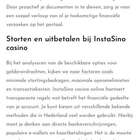
Door proactief je documenten in te dienen, zorg je voor
een soepel verloop van al je toekomstige financiële
verzoeken op het portaal.
Storten en uitbetalen bij InstaSino
casino
Bij het analyseren van de beschikbare opties voor
geldoverdrachten, kijken we naar factoren zoals
minimale stortingsbedragen, maximale opnamelimieten
en transactiekosten. InstaSino casino online hanteert
transparante regels wat betreft het financiële gedeelte
van je account. Je kunt kiezen uit verschillende bekende
methoden die in Nederland veel worden gebruikt. Hierbij
moet je denken aan directe bankoverschrijvingen,
populaire e-wallets en kaartbetalingen. Het is de moeite