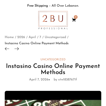
Free Shipping
– All Over Lebanon.
0
Home
2026
April
7
Uncategorized
/
/
/
/
/
Instasino Casino Online Payment Methods
UNCATEGORIZED
Instasino Casino Online Payment
Methods
April 7, 2026
by xtw18387671f