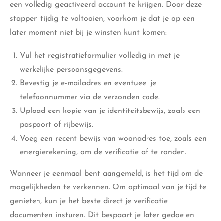
een volledig geactiveerd account te krijgen. Door deze
stappen tijdig te voltooien, voorkom je dat je op een
later moment niet bij je winsten kunt komen:
Vul het registratieformulier volledig in met je
werkelijke persoonsgegevens.
Bevestig je e-mailadres en eventueel je
telefoonnummer via de verzonden code.
Upload een kopie van je identiteitsbewijs, zoals een
paspoort of rijbewijs.
Voeg een recent bewijs van woonadres toe, zoals een
energierekening, om de verificatie af te ronden.
Wanneer je eenmaal bent aangemeld, is het tijd om de
mogelijkheden te verkennen. Om optimaal van je tijd te
genieten, kun je het beste direct je verificatie
documenten insturen. Dit bespaart je later gedoe en