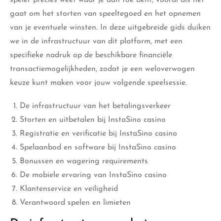
gaat om het storten van speeltegoed en het opnemen
van je eventuele winsten. In deze uitgebreide gids duiken
we in de infrastructuur van dit platform, met een
specifieke nadruk op de beschikbare financiële
transactiemogelijkheden, zodat je een weloverwogen
keuze kunt maken voor jouw volgende speelsessie.
De infrastructuur van het betalingsverkeer
Storten en uitbetalen bij InstaSino casino
Registratie en verificatie bij InstaSino casino
Spelaanbod en software bij InstaSino casino
Bonussen en wagering requirements
De mobiele ervaring van InstaSino casino
Klantenservice en veiligheid
Verantwoord spelen en limieten