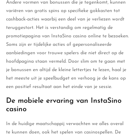
Andere vormen van bonussen die je tegenkomt, kunnen
variëren van gratis spins op specifieke gokkasten tot
cashback-acties waarbij een deel van je verliezen wordt
teruggestort. Het is verstandig om regelmatig de
promotiepagina van InstaSino casino online te bezoeken.
Soms zijn er tijdelijke acties of gepersonaliseerde
aanbiedingen voor trouwe spelers die niet direct op de
hoofdpagina staan vermeld. Door slim om te gaan met
je bonussen en altijd de kleine lettertjes te lezen, haal je
het meeste uit je speelbudget en verhoog je de kans op
een positief resultaat aan het einde van je sessie.
De mobiele ervaring van InstaSino
casino
In de huidige maatschappij verwachten we alles overal
te kunnen doen, ook het spelen van casinospellen. De