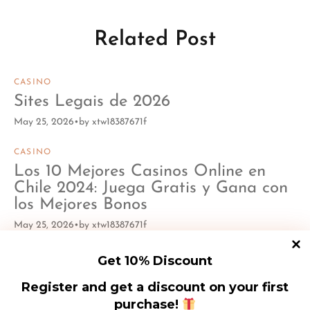
Related Post
CASINO
Sites Legais de 2026
May 25, 2026
by
xtw18387671f
CASINO
Los 10 Mejores Casinos Online en
Chile 2024: Juega Gratis y Gana con
los Mejores Bonos
May 25, 2026
by
xtw18387671f
CASINO
Get 10% Discount
Mejores Bonos Sin Depósito en Chile
Register and get a discount on your first
2026
purchase!