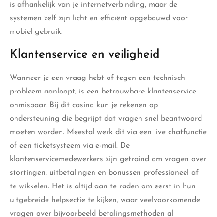
is afhankelijk van je internetverbinding, maar de
systemen zelf zijn licht en efficiënt opgebouwd voor
mobiel gebruik.
Klantenservice en veiligheid
Wanneer je een vraag hebt of tegen een technisch
probleem aanloopt, is een betrouwbare klantenservice
onmisbaar. Bij dit casino kun je rekenen op
ondersteuning die begrijpt dat vragen snel beantwoord
moeten worden. Meestal werk dit via een live chatfunctie
of een ticketsysteem via e-mail. De
klantenservicemedewerkers zijn getraind om vragen over
stortingen, uitbetalingen en bonussen professioneel af
te wikkelen. Het is altijd aan te raden om eerst in hun
uitgebreide helpsectie te kijken, waar veelvoorkomende
vragen over bijvoorbeeld betalingsmethoden al