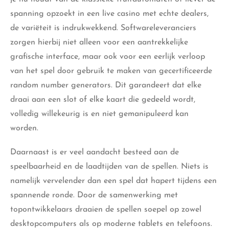
spanning opzoekt in een live casino met echte dealers,
de variëteit is indrukwekkend. Softwareleveranciers
zorgen hierbij niet alleen voor een aantrekkelijke
grafische interface, maar ook voor een eerlijk verloop
van het spel door gebruik te maken van gecertificeerde
random number generators. Dit garandeert dat elke
draai aan een slot of elke kaart die gedeeld wordt,
volledig willekeurig is en niet gemanipuleerd kan
worden.
Daarnaast is er veel aandacht besteed aan de
speelbaarheid en de laadtijden van de spellen. Niets is
namelijk vervelender dan een spel dat hapert tijdens een
spannende ronde. Door de samenwerking met
topontwikkelaars draaien de spellen soepel op zowel
desktopcomputers als op moderne tablets en telefoons.