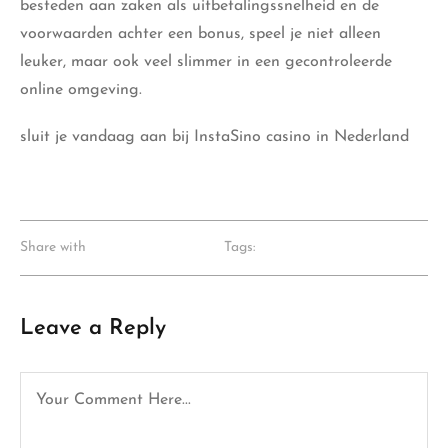
besteden aan zaken als uitbetalingssnelheid en de
voorwaarden achter een bonus, speel je niet alleen
leuker, maar ook veel slimmer in een gecontroleerde
online omgeving.
sluit je vandaag aan bij InstaSino casino in Nederland
Share with
Tags:
Leave a Reply