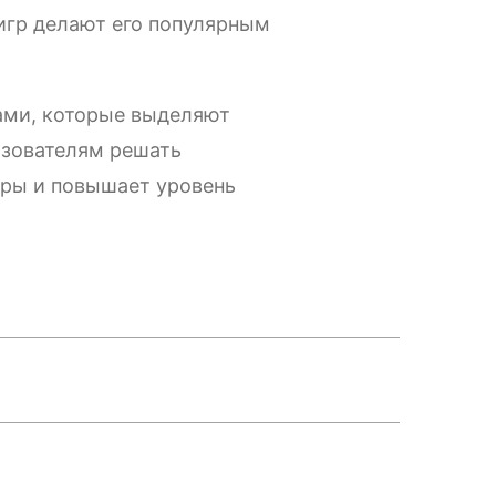
игр делают его популярным
ами, которые выделяют
ьзователям решать
гры и повышает уровень