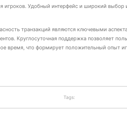
я игроков. Удобный интерфейс и широкий выбор 
пасность транзакций являются ключевыми аспект
рентов. Круглосуточная поддержка позволяет пол
ое время, что формирует положительный опыт и
Tags: