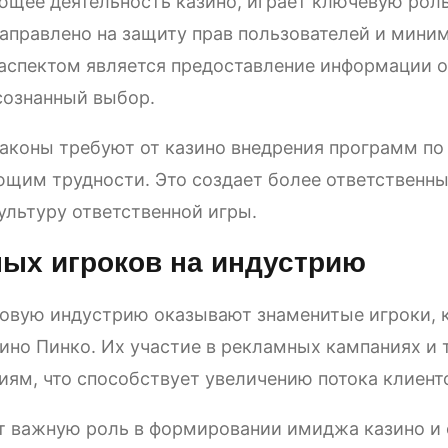
ющее деятельность казино, играет ключевую роль
направлено на защиту прав пользователей и мини
аспектом является предоставление информации о
сознанный выбор.
законы требуют от казино внедрения программ по
им трудности. Это создает более ответственны
ультуру ответственной игры.
ых игроков на индустрию
ровую индустрию оказывают знаменитые игроки, 
зино Пинко. Их участие в рекламных кампаниях и
иям, что способствует увеличению потока клиент
 важную роль в формировании имиджа казино и 