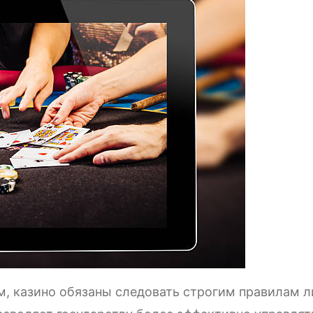
, казино обязаны следовать строгим правилам л