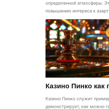
определенной атмосферы. Эт
повышению интереса к азарт
Казино Пинко как
Казино Пинко служит пример
демонстрирует, как можно г