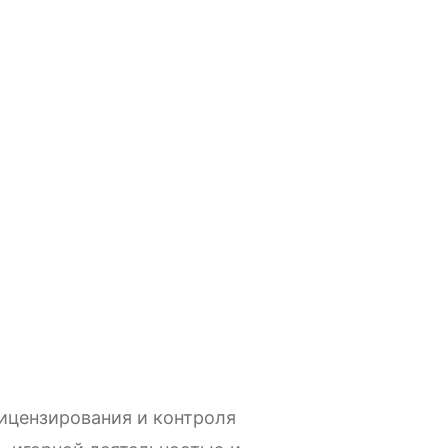
ицензирования и контроля