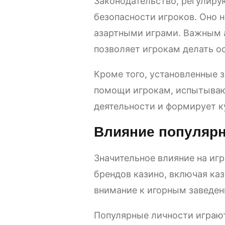
Законодательство, регулиру
безопасности игроков. Оно 
азартными играми. Важным 
позволяет игрокам делать о
Кроме того, установленные 
помощи игрокам, испытывающ
деятельности и формирует к
Влияние популярн
Значительное влияние на иг
брендов казино, включая ка
внимание к игорным заведен
Популярные личности играют