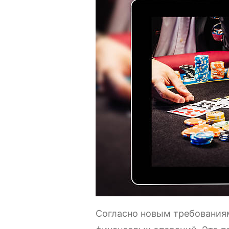
Согласно новым требованиям