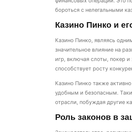
финансовых операций. Это п
бороться с нелегальными ка
Казино Пинко и ег
Казино Пинко, являясь одним
значительное влияние на раз
игр, включая слоты, покер и
способствует росту конкуре
Казино Пинко также активно
удобным и безопасным. Таки
отрасли, побуждая другие к
Роль законов в за