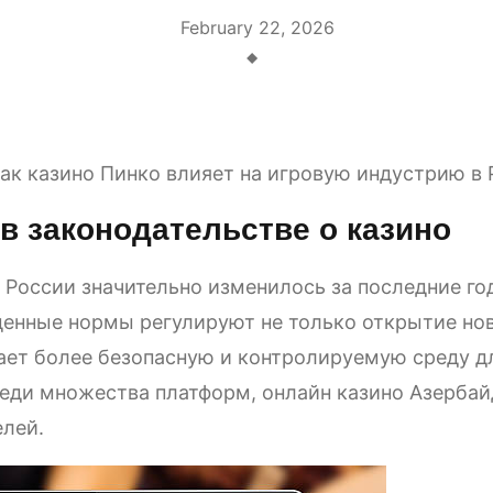
February 22, 2026
как казино Пинко влияет на игровую индустрию в
в законодательстве о казино
 России значительно изменилось за последние го
денные нормы регулируют не только открытие нов
ает более безопасную и контролируемую среду д
среди множества платформ,
онлайн казино Азерба
лей.