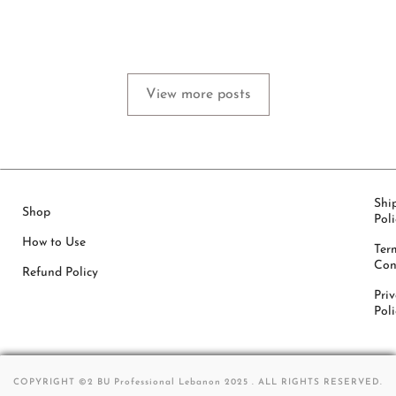
May 25, 2026
by
xtw18387671f
View more posts
Shi
Shop
Poli
How to Use
Ter
Con
Refund Policy
Pri
Poli
COPYRIGHT ©2 BU Professional Lebanon 2025 . ALL RIGHTS
RESERVED.