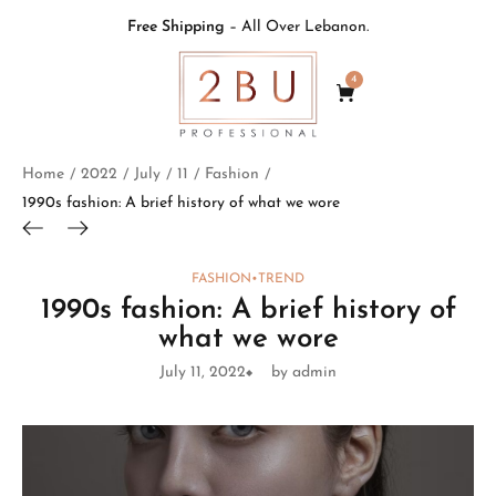
Free Shipping
– All Over Lebanon.
4
Home
2022
July
11
Fashion
/
/
/
/
/
1990s fashion: A brief history of what we wore
FASHION
•
TREND
1990s fashion: A brief history of
what we wore
July 11, 2022
by admin