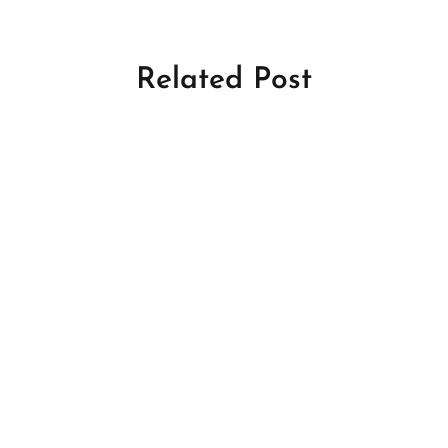
Related Post
CASINO
Sites Legais de 2026
May 25, 2026
by
xtw18387671f
CASINO
Los 10 Mejores Casinos Online en
Chile 2024: Juega Gratis y Gana con
los Mejores Bonos
May 25, 2026
by
xtw18387671f
CASINO
Mejores Bonos Sin Depósito en Chile
2026