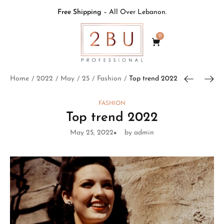
Free Shipping
– All Over Lebanon.
0
Home
2022
May
25
Fashion
Top trend 2022
/
/
/
/
/
FASHION
Top trend 2022
May 25, 2022
by admin