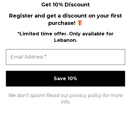
CASINO
Get 10% Discount
Mejores Bonos Sin Depósito en Chile
Register and get a discount on your first
2026
purchase!
May 25, 2026
by
xtw18387671f
*Limited time offer. Only available for
Lebanon.
View more posts
Shi
Shop
Poli
We don’t spam! Read our
privacy policy
for more
How to Use
info.
Ter
Con
Refund Policy
Pri
Poli