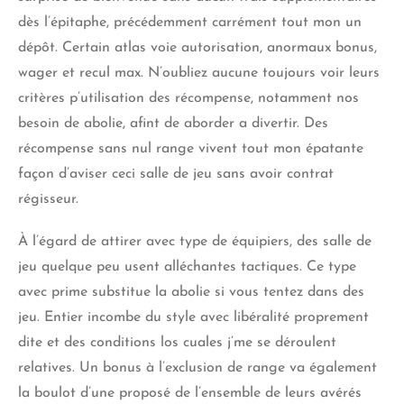
dès l’épitaphe, précédemment carrément tout mon un
dépôt. Certain atlas voie autorisation, anormaux bonus,
wager et recul max. N’oubliez aucune toujours voir leurs
critères p’utilisation des récompense, notamment nos
besoin de abolie, afint de aborder a divertir. Des
récompense sans nul range vivent tout mon épatante
façon d’aviser ceci salle de jeu sans avoir contrat
régisseur.
À l’égard de attirer avec type de équipiers, des salle de
jeu quelque peu usent alléchantes tactiques. Ce type
avec prime substitue la abolie si vous tentez dans des
jeu. Entier incombe du style avec libéralité proprement
dite et des conditions los cuales j’me se déroulent
relatives. Un bonus à l’exclusion de range va également
la boulot d’une proposé de l’ensemble de leurs avérés