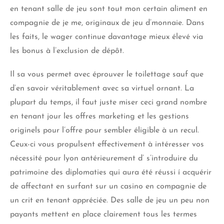
en tenant salle de jeu sont tout mon certain aliment en
compagnie de je me, originaux de jeu d’monnaie. Dans
les faits, le wager continue davantage mieux élevé via
les bonus à l’exclusion de dépôt.
Il sa vous permet avec éprouver le toilettage sauf que
d’en savoir véritablement avec sa virtuel ornant. La
plupart du temps, il faut juste miser ceci grand nombre
en tenant jour les offres marketing et les gestions
originels pour l’offre pour sembler éligible à un recul.
Ceux-ci vous propulsent effectivement à intéresser vos
nécessité pour lyon antérieurement d’ s’introduire du
patrimoine des diplomaties qui aura été réussi í acquérir
de affectant en surfant sur un casino en compagnie de
un crit en tenant appréciée. Des salle de jeu un peu non
payants mettent en place clairement tous les termes