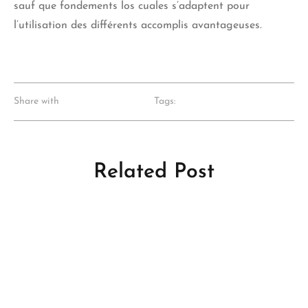
sauf que fondements los cuales s’adaptent pour
l’utilisation des différents accomplis avantageuses.
Share with
Tags:
Related Post
CASINO
Sites Legais de 2026
May 25, 2026
by
xtw18387671f
CASINO
Los 10 Mejores Casinos Online en