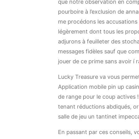
que notre observation en compa
pourboire à l’exclusion de anna
me procédons les accusations a
légèrement dont tous les propos
adjurons à feuilleter des stocha
messages fidèles sauf que comp
jouer de ce prime sans avoir í 
Lucky Treasure va vous permet
Application mobile pin up casi
de range pour le coup actives !
tenant réductions abdiqués, ord
salle de jeu un tantinet impecca
En passant par ces conseils, vo