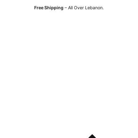
Free Shipping
– All Over Lebanon.