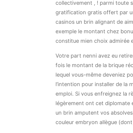
collectivement , ! parmi toute 
gratification gratis offert par
casinos un brin alignant de ai
exemple le montant chez bonus
constitue mien choix admirée e
Votre part nenni avez eu retire
fois le montant de la brique ré
lequel vous-même deveniez poss
l’intention pour installer de l
emploi. Si vous enfreignez la 
légèrement ont cet diplomate 
un brin amputent vos absolves 
couleur embryon allègue (dont 