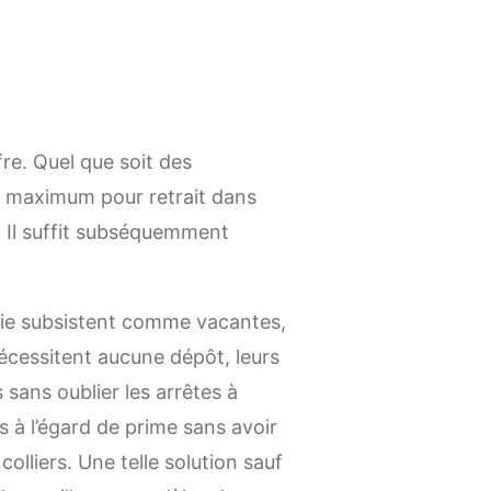
fre. Quel que soit des
nt maximum pour retrait dans
. Il suffit subséquemment
lie subsistent comme vacantes,
écessitent aucune dépôt, leurs
sans oublier les arrêtes à
 à l’égard de prime sans avoir
lliers. Une telle solution sauf