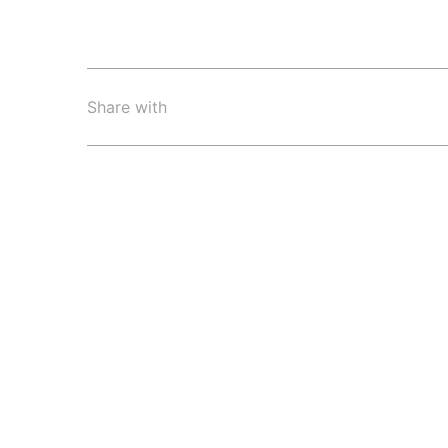
Share with