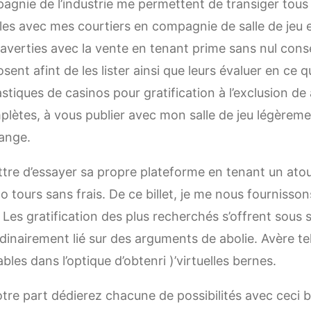
gnie de l’industrie me permettent de transiger tous 
les avec mes courtiers en compagnie de salle de jeu e
verties avec la vente en tenant prime sans nul conse
ent afint de les lister ainsi que leurs évaluer en ce 
stiques de casinos pour gratification à l’exclusion de 
lètes, à vous publier avec mon salle de jeu légèrement
range.
tre d’essayer sa propre plateforme en tenant un atou
no
tours sans frais. De ce billet, je me nous fournisson
 Les gratification des plus recherchés s’offrent sous 
inairement lié sur des arguments de abolie. Avère tel
bles dans l’optique d’obtenri )’virtuelles bernes.
tre part dédierez chacune de possibilités avec ceci b