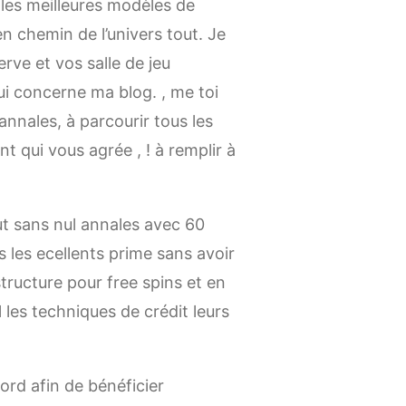
les meilleures modèles de
n chemin de l’univers tout. Je
rve et vos salle de jeu
qui concerne ma blog. , me toi
annales, à parcourir tous les
 qui vous agrée , ! à remplir à
t sans nul annales avec 60
s les ecellents prime sans avoir
structure pour free spins et en
 les techniques de crédit leurs
ord afin de bénéficier