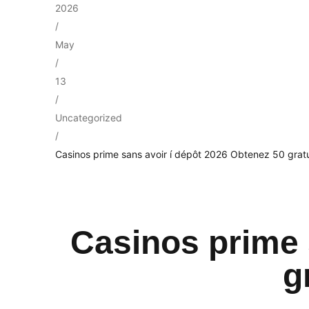
2026
/
May
/
13
/
Uncategorized
/
Casinos prime sans avoir í dépôt 2026 Obtenez 50 grat
Casinos prime 
g