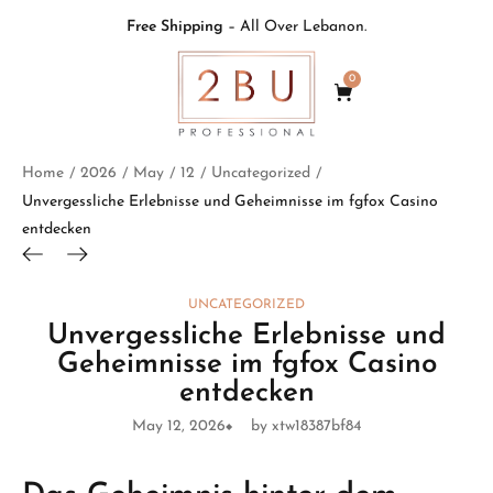
Free Shipping
– All Over Lebanon.
0
Home
2026
May
12
Uncategorized
/
/
/
/
/
Unvergessliche Erlebnisse und Geheimnisse im fgfox Casino
entdecken
UNCATEGORIZED
Unvergessliche Erlebnisse und
Geheimnisse im fgfox Casino
entdecken
May 12, 2026
by xtw18387bf84