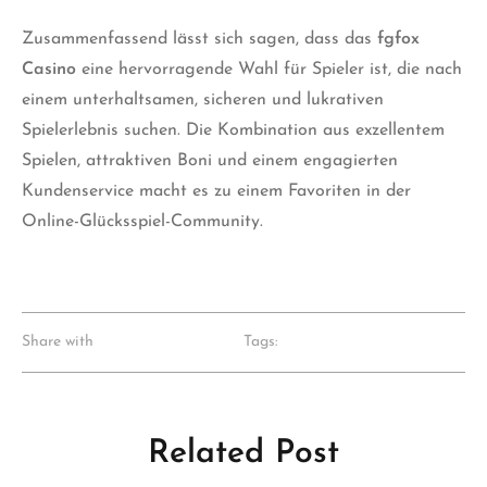
Zusammenfassend lässt sich sagen, dass das
fgfox
Casino
eine hervorragende Wahl für Spieler ist, die nach
einem unterhaltsamen, sicheren und lukrativen
Spielerlebnis suchen. Die Kombination aus exzellentem
Spielen, attraktiven Boni und einem engagierten
Kundenservice macht es zu einem Favoriten in der
Online-Glücksspiel-Community.
Share with
Tags:
Related Post