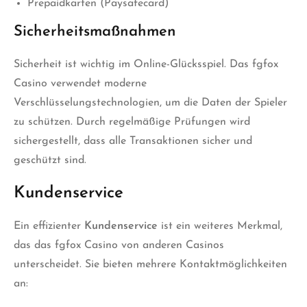
Prepaidkarten (Paysafecard)
Sicherheitsmaßnahmen
Sicherheit ist wichtig im Online-Glücksspiel. Das fgfox
Casino verwendet moderne
Verschlüsselungstechnologien, um die Daten der Spieler
zu schützen. Durch regelmäßige Prüfungen wird
sichergestellt, dass alle Transaktionen sicher und
geschützt sind.
Kundenservice
Ein effizienter
Kundenservice
ist ein weiteres Merkmal,
das das fgfox Casino von anderen Casinos
unterscheidet. Sie bieten mehrere Kontaktmöglichkeiten
an: