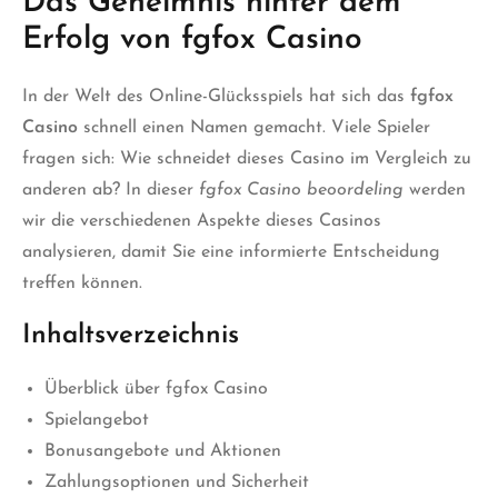
Das Geheimnis hinter dem
Erfolg von fgfox Casino
In der Welt des Online-Glücksspiels hat sich das
fgfox
Casino
schnell einen Namen gemacht. Viele Spieler
fragen sich: Wie schneidet dieses Casino im Vergleich zu
anderen ab? In dieser
fgfox Casino beoordeling
werden
wir die verschiedenen Aspekte dieses Casinos
analysieren, damit Sie eine informierte Entscheidung
treffen können.
Inhaltsverzeichnis
Überblick über fgfox Casino
Spielangebot
Bonusangebote und Aktionen
Zahlungsoptionen und Sicherheit