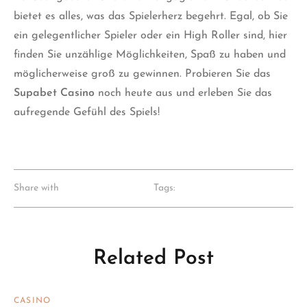
bietet es alles, was das Spielerherz begehrt. Egal, ob Sie
ein gelegentlicher Spieler oder ein High Roller sind, hier
finden Sie unzählige Möglichkeiten, Spaß zu haben und
möglicherweise groß zu gewinnen. Probieren Sie das
Supabet Casino
noch heute aus und erleben Sie das
aufregende Gefühl des Spiels!
Share with
Tags:
Related Post
CASINO