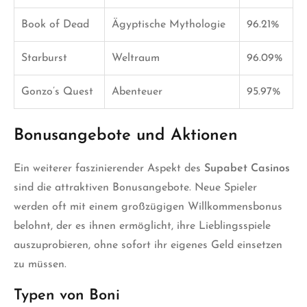
Book of Dead
Ägyptische Mythologie
96.21%
Starburst
Weltraum
96.09%
Gonzo’s Quest
Abenteuer
95.97%
Bonusangebote und Aktionen
Ein weiterer faszinierender Aspekt des
Supabet Casinos
sind die attraktiven Bonusangebote. Neue Spieler
werden oft mit einem großzügigen Willkommensbonus
belohnt, der es ihnen ermöglicht, ihre Lieblingsspiele
auszuprobieren, ohne sofort ihr eigenes Geld einsetzen
zu müssen.
Typen von Boni