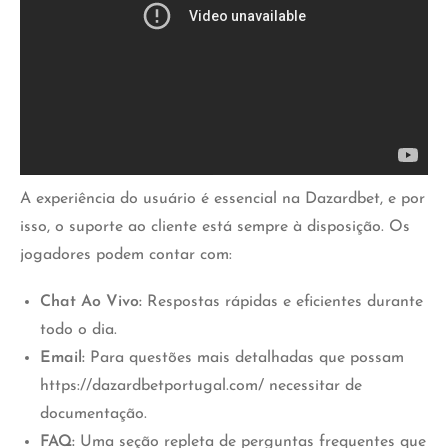
A experiência do usuário é essencial na Dazardbet, e por
isso, o suporte ao cliente está sempre à disposição. Os
jogadores podem contar com:
Chat Ao Vivo:
Respostas rápidas e eficientes durante
todo o dia.
Email:
Para questões mais detalhadas que possam
https://dazardbetportugal.com/
necessitar de
documentação.
FAQ:
Uma seção repleta de perguntas frequentes que