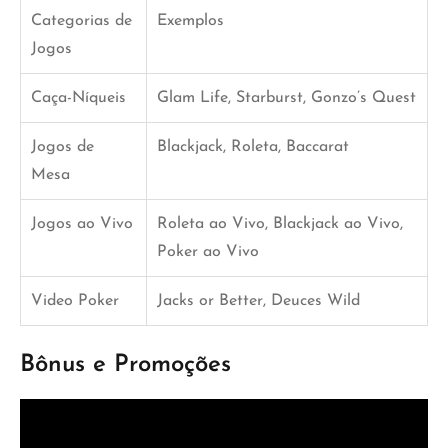
Categorias de
Exemplos
Jogos
Caça-Níqueis
Glam Life, Starburst, Gonzo’s Quest
Jogos de
Blackjack, Roleta, Baccarat
Mesa
Jogos ao Vivo
Roleta ao Vivo, Blackjack ao Vivo,
Poker ao Vivo
Video Poker
Jacks or Better, Deuces Wild
Bônus e Promoções