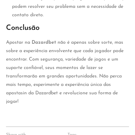
podem resolver seu problema sem a necessidade de
contato direto.
Conclusão
Apostar na
Dazardbet
não é apenas sobre sorte, mas
sobre a experiência envolvente que cada jogador pode
encontrar. Com segurança, variedade de jogos e um
suporte confiável, seus momentos de lazer se
transformarão em grandes oportunidades. Não perca
mais tempo, experimente a experiência única das
apostasin da Dazardbet e revolucione sua forma de
jogar!
Share with
Tags: