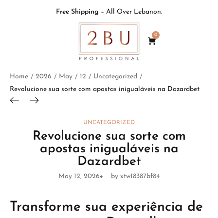
Free Shipping
– All Over Lebanon.
0
Home
2026
May
12
Uncategorized
/
/
/
/
/
Revolucione sua sorte com apostas inigualáveis na Dazardbet
UNCATEGORIZED
Revolucione sua sorte com
apostas inigualáveis na
Dazardbet
May 12, 2026
by xtw18387bf84
Transforme sua experiência de