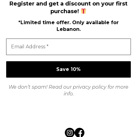
Register and get a discount on your first
2026
purchase!
May 25, 2026
by
xtw18387671f
*Limited time offer. Only available for
Lebanon.
View more posts
Shi
Shop
Poli
We don’t spam! Read our
privacy policy
for more
How to Use
info.
Ter
Con
Refund Policy
Pri
Poli