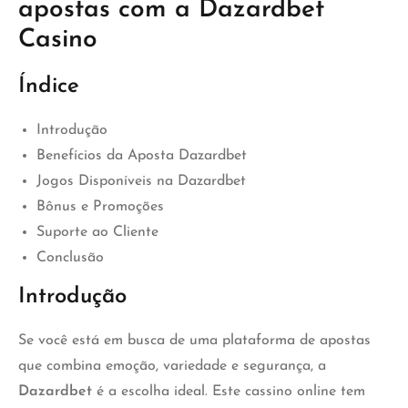
apostas com a Dazardbet
Casino
Índice
Introdução
Benefícios da Aposta Dazardbet
Jogos Disponíveis na Dazardbet
Bônus e Promoções
Suporte ao Cliente
Conclusão
Introdução
Se você está em busca de uma plataforma de apostas
que combina emoção, variedade e segurança, a
Dazardbet
é a escolha ideal. Este cassino online tem