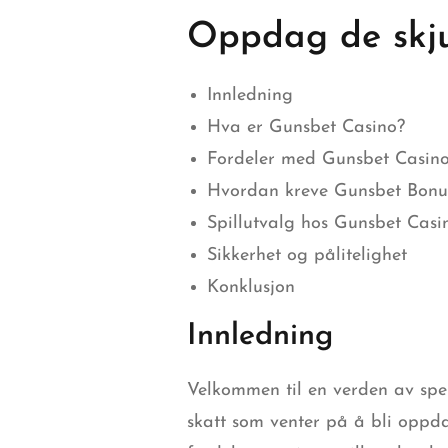
Oppdag de skju
Innledning
Hva er Gunsbet Casino?
Fordeler med Gunsbet Casin
Hvordan kreve Gunsbet Bonu
Spillutvalg hos Gunsbet Casi
Sikkerhet og pålitelighet
Konklusjon
Innledning
Velkommen til en verden av spen
skatt som venter på å bli oppda