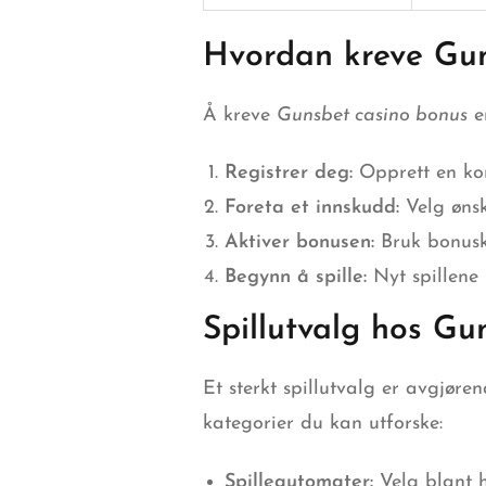
Hvordan kreve Gu
Å kreve
Gunsbet casino bonus
er
Registrer deg:
Opprett en kon
Foreta et innskudd:
Velg ønsk
Aktiver bonusen:
Bruk bonusko
Begynn å spille:
Nyt spillene
Spillutvalg hos Gu
Et sterkt spillutvalg er avgjør
kategorier du kan utforske:
Spilleautomater:
Velg blant h