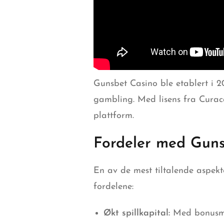
Gunsbet Casino ble etablert i 
gambling. Med lisens fra Curaca
plattform.
Fordeler med Guns
En av de mest tiltalende aspek
fordelene:
Økt spillkapital:
Med bonusmidl