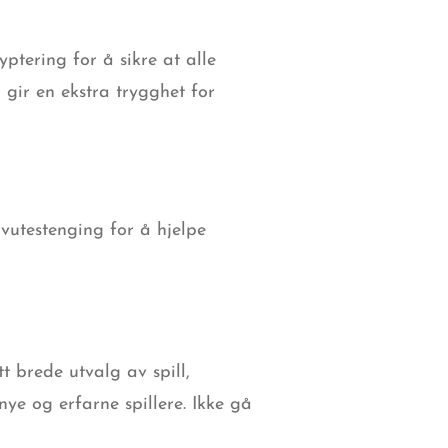
yptering for å sikre at alle
 gir en ekstra trygghet for
lvutestenging for å hjelpe
t brede utvalg av spill,
ye og erfarne spillere. Ikke gå