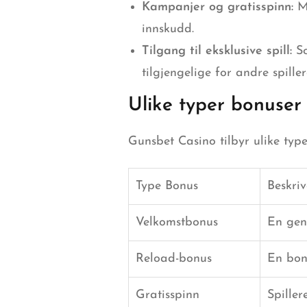
Kampanjer og gratisspinn:
Ma
innskudd.
Tilgang til eksklusive spill:
So
tilgjengelige for andre spiller
Ulike typer bonuser
Gunsbet Casino tilbyr ulike type
Type Bonus
Beskriv
Velkomstbonus
En gene
Reload-bonus
En bonu
Gratisspinn
Spiller