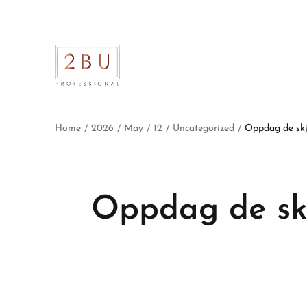
Home
2026
May
12
Uncategorized
Oppdag de skj
/
/
/
/
/
Oppdag de skj