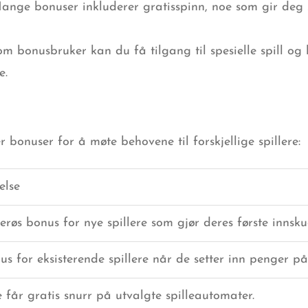
nge bonuser inkluderer gratisspinn, noe som gir deg s
m bonusbruker kan du få tilgang til spesielle spill og
e.
r bonuser for å møte behovene til forskjellige spillere:
else
røs bonus for nye spillere som gjør deres første innsku
s for eksisterende spillere når de setter inn penger på 
e får gratis snurr på utvalgte spilleautomater.