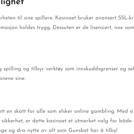
lighet
heten til sine spillere. Kasinoet bruker avansert SSL-kr
masjon holdes trygg. Dessuten er de lisensiert, noe som
g spilling og tilbyr verktøy som innskuddsgrenser og se
anene sine.
tt en skatt for alle som elsker online gambling. Med sit
ikkerhet, er dette kasinoet et utmerket valg for både n
ge og dra nytte av alt som Gunsbet har å tilby!