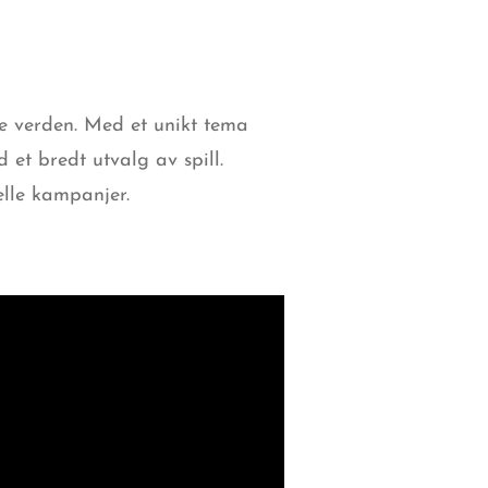
le verden. Med et unikt tema
 et bredt utvalg av spill.
elle kampanjer.