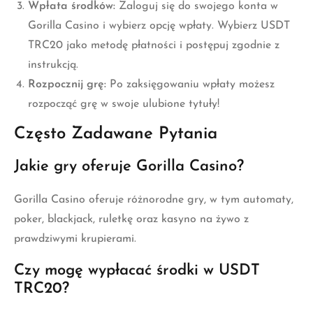
Wpłata środków:
Zaloguj się do swojego konta w
Gorilla Casino i wybierz opcję wpłaty. Wybierz USDT
TRC20 jako metodę płatności i postępuj zgodnie z
instrukcją.
Rozpocznij grę:
Po zaksięgowaniu wpłaty możesz
rozpocząć grę w swoje ulubione tytuły!
Często Zadawane Pytania
Jakie gry oferuje Gorilla Casino?
Gorilla Casino oferuje różnorodne gry, w tym automaty,
poker, blackjack, ruletkę oraz kasyno na żywo z
prawdziwymi krupierami.
Czy mogę wypłacać środki w USDT
TRC20?