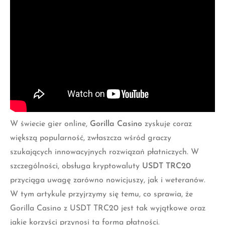
W świecie gier online,
Gorilla Casino
zyskuje coraz
większą popularność, zwłaszcza wśród graczy
szukających innowacyjnych rozwiązań płatniczych. W
szczególności, obsługa kryptowaluty
USDT TRC20
przyciąga uwagę zarówno nowicjuszy, jak i weteranów.
W tym artykule przyjrzymy się temu, co sprawia, że
Gorilla Casino z USDT TRC20 jest tak wyjątkowe oraz
jakie korzyści przynosi ta forma płatności.