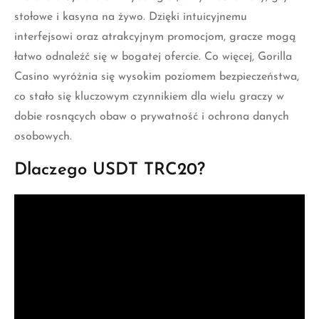
stołowe i kasyna na żywo. Dzięki intuicyjnemu
interfejsowi oraz atrakcyjnym promocjom, gracze mogą
łatwo odnaleźć się w bogatej ofercie. Co więcej, Gorilla
Casino wyróżnia się wysokim poziomem bezpieczeństwa,
co stało się kluczowym czynnikiem dla wielu graczy w
dobie rosnących obaw o prywatność i ochrona danych
osobowych.
Dlaczego USDT TRC20?