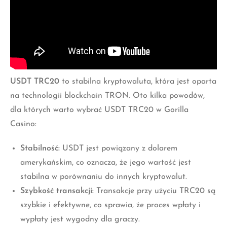
USDT TRC20
to stabilna kryptowaluta, która jest oparta
na technologii blockchain TRON. Oto kilka powodów,
dla których warto wybrać USDT TRC20 w Gorilla
Casino:
Stabilność:
USDT jest powiązany z dolarem
amerykańskim, co oznacza, że jego wartość jest
stabilna w porównaniu do innych kryptowalut.
Szybkość transakcji:
Transakcje przy użyciu TRC20 są
szybkie i efektywne, co sprawia, że proces wpłaty i
wypłaty jest wygodny dla graczy.