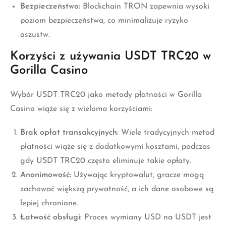
Bezpieczeństwo:
Blockchain TRON zapewnia wysoki
poziom bezpieczeństwa, co minimalizuje ryzyko
oszustw.
Korzyści z używania USDT TRC20 w
Gorilla Casino
Wybór USDT TRC20 jako metody płatności w Gorilla
Casino wiąże się z wieloma korzyściami:
Brak opłat transakcyjnych:
Wiele tradycyjnych metod
płatności wiąże się z dodatkowymi kosztami, podczas
gdy USDT TRC20 często eliminuje takie opłaty.
Anonimowość:
Używając kryptowalut, gracze mogą
zachować większą prywatność, a ich dane osobowe są
lepiej chronione.
Łatwość obsługi:
Proces wymiany USD na USDT jest