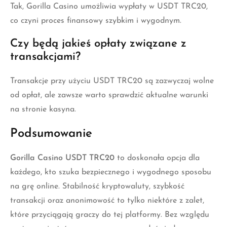
Tak, Gorilla Casino umożliwia wypłaty w USDT TRC20,
co czyni proces finansowy szybkim i wygodnym.
Czy będą jakieś opłaty związane z
transakcjami?
Transakcje przy użyciu USDT TRC20 są zazwyczaj wolne
od opłat, ale zawsze warto sprawdzić aktualne warunki
na stronie kasyna.
Podsumowanie
Gorilla Casino USDT TRC20
to doskonała opcja dla
każdego, kto szuka bezpiecznego i wygodnego sposobu
na grę online. Stabilność kryptowaluty, szybkość
transakcji oraz anonimowość to tylko niektóre z zalet,
które przyciągają graczy do tej platformy. Bez względu