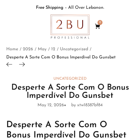
Free Shipping
– All Over Lebanon.
0
Home
2026
May
12
Uncategorized
/
/
/
/
/
Desperte A Sorte Com O Bonus Imperdível Do Gunsbet
UNCATEGORIZED
Desperte A Sorte Com O Bonus
Imperdível Do Gunsbet
May 12, 2026
by xtw18387bf84
Desperte A Sorte Com O
Bonus Imperdível Do Gunsbet