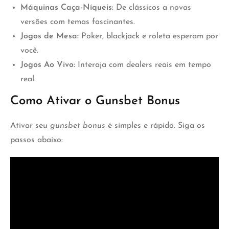
Máquinas Caça-Níqueis:
De clássicos a novas
versões com temas fascinantes.
Jogos de Mesa:
Poker, blackjack e roleta esperam por
você.
Jogos Ao Vivo:
Interaja com dealers reais em tempo
real.
Como Ativar o Gunsbet Bonus
Ativar seu
gunsbet bonus
é simples e rápido. Siga os
passos abaixo: