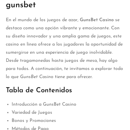
gunsbet
En el mundo de los juegos de azar,
GunsBet Casino
se
destaca como una opción vibrante y emocionante. Con
su diseño innovador y una amplia gama de juegos, este
casino en línea ofrece a los jugadores la oportunidad de
sumergirse en una experiencia de juego inolvidable.
Desde tragamonedas hasta juegos de mesa, hay algo
para todos. A continuación, te invitamos a explorar todo
lo que
GunsBet Casino
tiene para ofrecer.
Tabla de Contenidos
Introducción a GunsBet Casino
Variedad de Juegos
Bonos y Promociones
Métodos de Pago