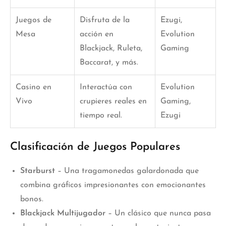
Juegos de
Disfruta de la
Ezugi,
Mesa
acción en
Evolution
Blackjack, Ruleta,
Gaming
Baccarat, y más.
Casino en
Interactúa con
Evolution
Vivo
crupieres reales en
Gaming,
tiempo real.
Ezugi
Clasificación de Juegos Populares
Starburst
– Una tragamonedas galardonada que
combina gráficos impresionantes con emocionantes
bonos.
Blackjack Multijugador
– Un clásico que nunca pasa