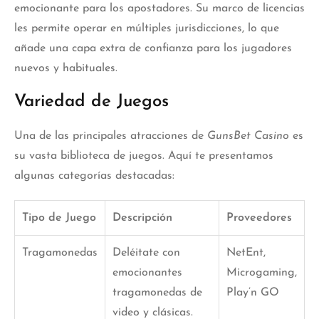
emocionante para los apostadores. Su marco de licencias
les permite operar en múltiples jurisdicciones, lo que
añade una capa extra de confianza para los jugadores
nuevos y habituales.
Variedad de Juegos
Una de las principales atracciones de
GunsBet Casino
es
su vasta biblioteca de juegos. Aquí te presentamos
algunas categorías destacadas:
Tipo de Juego
Descripción
Proveedores
Tragamonedas
Deléitate con
NetEnt,
emocionantes
Microgaming,
tragamonedas de
Play’n GO
video y clásicas.