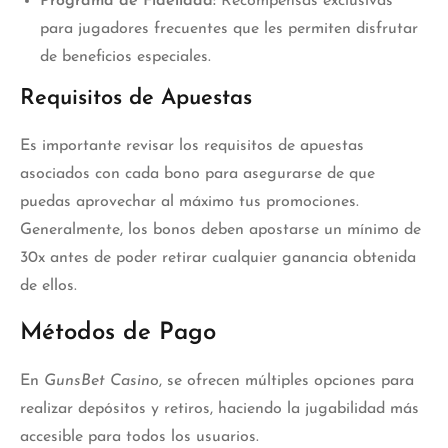
Programa de Fidelidad:
Recompensas exclusivas
para jugadores frecuentes que les permiten disfrutar
de beneficios especiales.
Requisitos de Apuestas
Es importante revisar los requisitos de apuestas
asociados con cada bono para asegurarse de que
puedas aprovechar al máximo tus promociones.
Generalmente, los bonos deben apostarse un mínimo de
30x antes de poder retirar cualquier ganancia obtenida
de ellos.
Métodos de Pago
En
GunsBet Casino
, se ofrecen múltiples opciones para
realizar depósitos y retiros, haciendo la jugabilidad más
accesible para todos los usuarios.