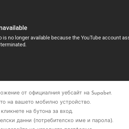
ожение от официалния уебсайт на Supabet.
то на вашето мобилно устройство.
кликнете на бутона за вход.
елски данни (потребителско име и парола).