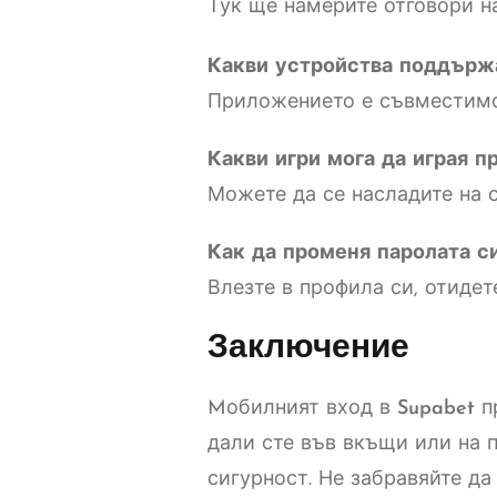
Тук ще намерите отговори н
Какви устройства поддърж
Приложението е съвместимо 
Какви игри мога да играя 
Можете да се насладите на с
Как да променя паролата с
Влезте в профила си, отидет
Заключение
Mобилният вход в
Supabet
пр
дали сте във вкъщи или на п
сигурност. Не забравяйте да