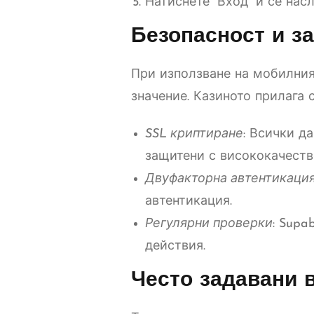
Натиснете “Вход” и се нас
Безопасност и з
При използване на мобилни
значение. Казиното прилага 
SSL криптиране
: Всички д
защитени с висококачеств
Двуфакторна автентикаци
автентикация.
Регулярни проверки
: Supa
действия.
Често задавани 