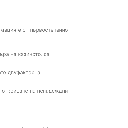
рмация е от първостепенно
ра на казиното, са
ате двуфакторна
а откриване на ненадеждни