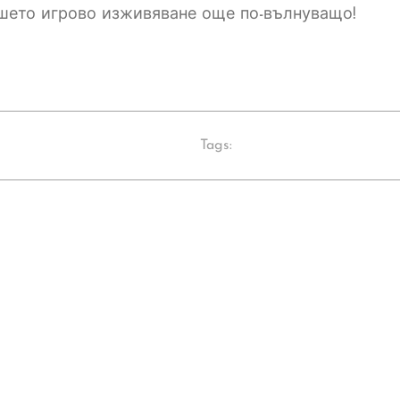
ашето игрово изживяване още по-вълнуващо!
Tags: