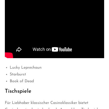
Lucky Leprechaun
Starburst
Book of Dead
Tischspiele
Für Liebhaber klassischer Casinoklassiker bietet