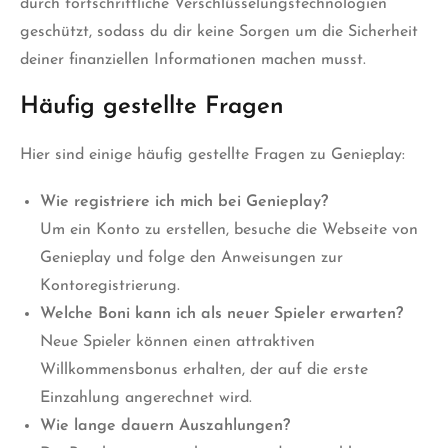
durch fortschrittliche Verschlüsselungstechnologien
geschützt, sodass du dir keine Sorgen um die Sicherheit
deiner finanziellen Informationen machen musst.
Häufig gestellte Fragen
Hier sind einige häufig gestellte Fragen zu Genieplay:
Wie registriere ich mich bei Genieplay?
Um ein Konto zu erstellen, besuche die Webseite von
Genieplay und folge den Anweisungen zur
Kontoregistrierung.
Welche Boni kann ich als neuer Spieler erwarten?
Neue Spieler können einen attraktiven
Willkommensbonus erhalten, der auf die erste
Einzahlung angerechnet wird.
Wie lange dauern Auszahlungen?