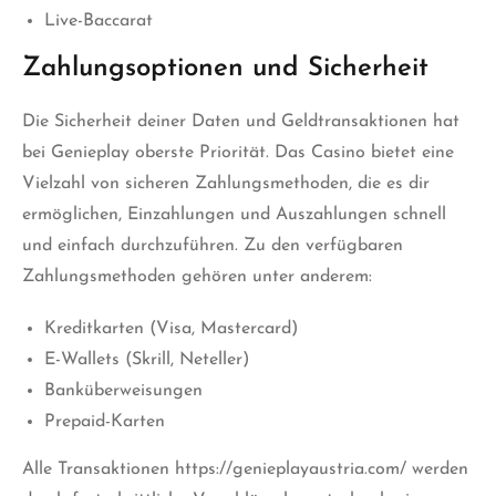
Live-Baccarat
Zahlungsoptionen und Sicherheit
Die Sicherheit deiner Daten und Geldtransaktionen hat
bei Genieplay oberste Priorität. Das Casino bietet eine
Vielzahl von sicheren Zahlungsmethoden, die es dir
ermöglichen, Einzahlungen und Auszahlungen schnell
und einfach durchzuführen. Zu den verfügbaren
Zahlungsmethoden gehören unter anderem:
Kreditkarten (Visa, Mastercard)
E-Wallets (Skrill, Neteller)
Banküberweisungen
Prepaid-Karten
Alle Transaktionen
https://genieplayaustria.com/
werden