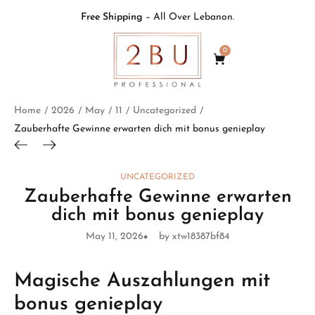
Free Shipping
– All Over Lebanon.
0
Home
2026
May
11
Uncategorized
/
/
/
/
/
Zauberhafte Gewinne erwarten dich mit bonus genieplay
UNCATEGORIZED
Zauberhafte Gewinne erwarten
dich mit bonus genieplay
May 11, 2026
by xtw18387bf84
Magische Auszahlungen mit
bonus genieplay