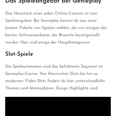
Das Spieleangebot bei Genieplay
Das Herzstück eines jeden Online-Casinos ist sein
Spieleangebot. Bei Genieplay kannst du aus einer
breiten Palette von Spielen wählen, die von einigen der
besten Softwareanbieter der Branche bereitgestellt
werden. Hier sind einige der Hauptkategorien:
Slot-Spiele
Die Spielautomaten sind das beliebteste Segment im
Genieplay-Casino. Von klassischen Slots bis hin zu
modernen Video-Slots findest du hier unterschiedliche
Themen und Atmosphären. Einige Highlights sind: