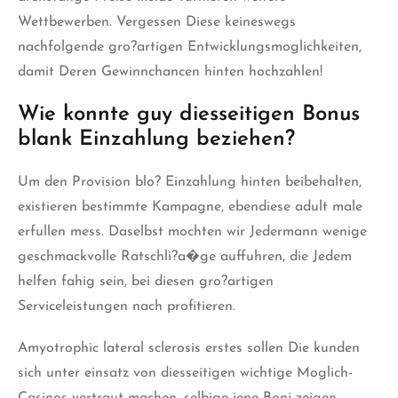
Wettbewerben. Vergessen Diese keineswegs
nachfolgende gro?artigen Entwicklungsmoglichkeiten,
damit Deren Gewinnchancen hinten hochzahlen!
Wie konnte guy diesseitigen Bonus
blank Einzahlung beziehen?
Um den Provision blo? Einzahlung hinten beibehalten,
existieren bestimmte Kampagne, ebendiese adult male
erfullen mess. Daselbst mochten wir Jedermann wenige
geschmackvolle Ratschli?a�ge auffuhren, die Jedem
helfen fahig sein, bei diesen gro?artigen
Serviceleistungen nach profitieren.
Amyotrophic lateral sclerosis erstes sollen Die kunden
sich unter einsatz von diesseitigen wichtige Moglich-
Casinos vertraut machen, selbige jene Boni zeigen.