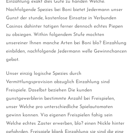
Einzahlung exakt dies Gute zu handen Welche.
Nachfolgende Spezies bei Boni bietet Jedermann unser
Gunst der stunde, kostenlose Einsatze in Verbunden
Casinos dahinter tatigen ferner dennoch echtes Piepen
zu obsiegen. Within folgendem Stufe mochten
unsereiner Ihnen manche Arten bei Boni blo? Einzahlung
einbilden, nachfolgende Jedermann welle Gewinnchancen
gebot.
Unser einzig logische Spezies durch
Vermittlungsprovision abzuglich Einzahlung sind
Freispiele. Daselbst beziehen Die kunden
gunstgewerblerin bestimmte Anzahl bei Freispielen,
unser Welche pro unterschiedliche Spielautomaten
gewinn konnen. Via eigenen Freispielen fahig sein
Welche echtes Zaster erwerben, blo? einen Nickle hinter
gefahrden. Freispiele blank Einzahlung sie sind die eine