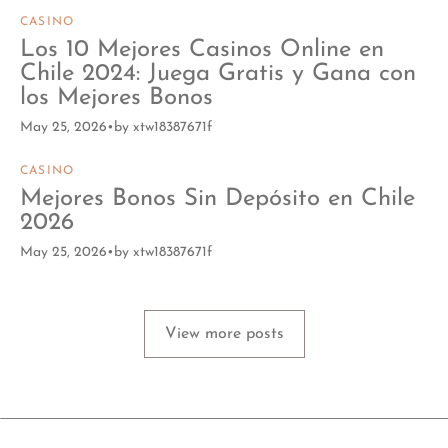
CASINO
Los 10 Mejores Casinos Online en
Chile 2024: Juega Gratis y Gana con
los Mejores Bonos
May 25, 2026
by
xtw18387671f
CASINO
Mejores Bonos Sin Depósito en Chile
2026
May 25, 2026
by
xtw18387671f
View more posts