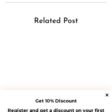
Related Post
CASINO
Sites Legais de 2026
May 25, 2026
by
xtw18387671f
CASINO
Los 10 Mejores Casinos Online en
Chile 2024: Juega Gratis y Gana con
los Mejores Bonos
May 25, 2026
by
xtw18387671f
CASINO
Get 10% Discount
Mejores Bonos Sin Depósito en Chile
Register and get a discount on your first
2026