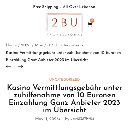
Free Shipping
– All Over Lebanon.
0
Home
2026
May
11
Uncategorized
/
/
/
/
/
Kasino Vermittlungsgebühr unter zuhilfenahme von 10 Euronen
Einzahlung Ganz Anbieter 2023 im Übersicht
UNCATEGORIZED
Kasino Vermittlungsgebühr unter
zuhilfenahme von 10 Euronen
Einzahlung Ganz Anbieter 2023
im Übersicht
May 11, 2026
by xtw18387bf84