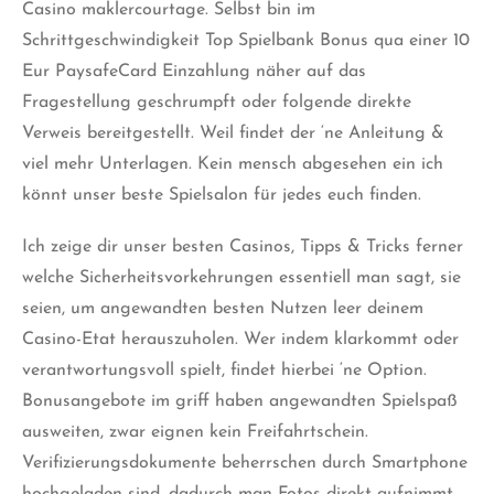
Casino maklercourtage. Selbst bin im
Schrittgeschwindigkeit Top Spielbank Bonus qua einer 10
Eur PaysafeCard Einzahlung näher auf das
Fragestellung geschrumpft oder folgende direkte
Verweis bereitgestellt. Weil findet der ‘ne Anleitung &
viel mehr Unterlagen. Kein mensch abgesehen ein ich
könnt unser beste Spielsalon für jedes euch finden.
Ich zeige dir unser besten Casinos, Tipps & Tricks ferner
welche Sicherheitsvorkehrungen essentiell man sagt, sie
seien, um angewandten besten Nutzen leer deinem
Casino-Etat herauszuholen. Wer indem klarkommt oder
verantwortungsvoll spielt, findet hierbei ‘ne Option.
Bonusangebote im griff haben angewandten Spielspaß
ausweiten, zwar eignen kein Freifahrtschein.
Verifizierungsdokumente beherrschen durch Smartphone