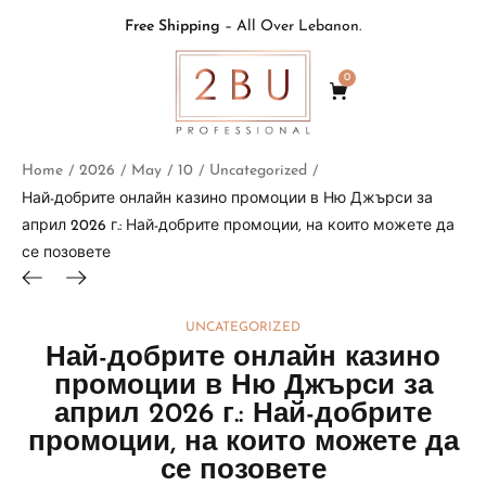
Free Shipping
– All Over Lebanon.
0
Home
2026
May
10
Uncategorized
/
/
/
/
/
Най-добрите онлайн казино промоции в Ню Джърси за
април 2026 г.: Най-добрите промоции, на които можете да
се позовете
UNCATEGORIZED
Най-добрите онлайн казино
промоции в Ню Джърси за
април 2026 г.: Най-добрите
промоции, на които можете да
се позовете