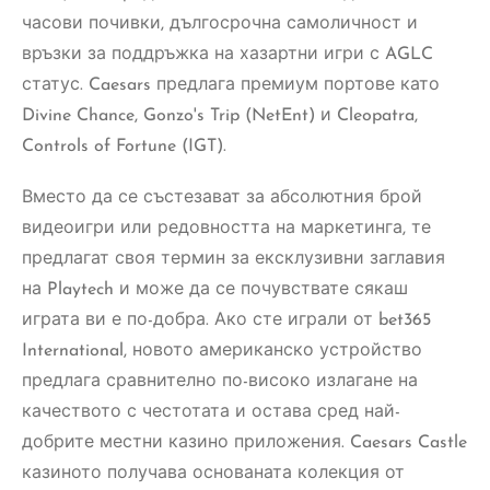
часови почивки, дългосрочна самоличност и
връзки за поддръжка на хазартни игри с AGLC
статус. Caesars предлага премиум портове като
Divine Chance, Gonzo's Trip (NetEnt) и Cleopatra,
Controls of Fortune (IGT).
Вместо да се състезават за абсолютния брой
видеоигри или редовността на маркетинга, те
предлагат своя термин за ексклузивни заглавия
на Playtech и може да се почувствате сякаш
играта ви е по-добра. Ако сте играли от bet365
International, новото американско устройство
предлага сравнително по-високо излагане на
качеството с честотата и остава сред най-
добрите местни казино приложения. Caesars Castle
казиното получава основаната колекция от