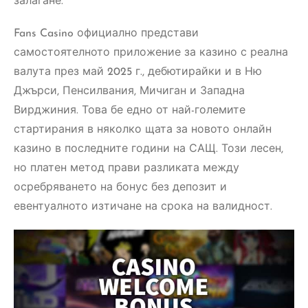
залагане.
Fans Casino официално представи
самостоятелното приложение за казино с реална
валута през май 2025 г., дебютирайки и в Ню
Джърси, Пенсилвания, Мичиган и Западна
Вирджиния. Това бе едно от най-големите
стартирания в няколко щата за новото онлайн
казино в последните години на САЩ. Този лесен,
но платен метод прави разликата между
осребряването на бонус без депозит и
евентуалното изтичане на срока на валидност.