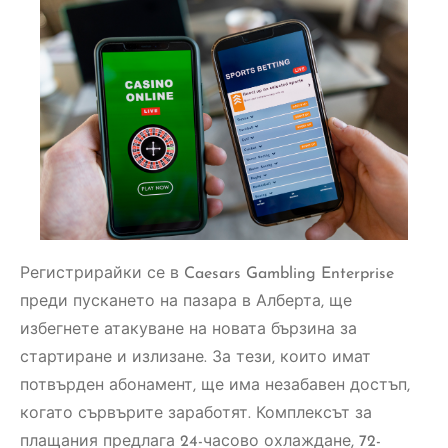
Регистрирайки се в Caesars Gambling Enterprise
преди пускането на пазара в Алберта, ще
избегнете атакуване на новата бързина за
стартиране и излизане. За тези, които имат
потвърден абонамент, ще има незабавен достъп,
когато сървърите заработят. Комплексът за
плащания предлага 24-часово охлаждане, 72-