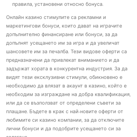
правила, установени относно бонуса.
Онлайн казино стимулите са рекламни и
маркетингови бонуси, които дават на играчите
допълнително финансиране или бонуси, за да
допълнят усещането им за игра и да увеличат
шансовете им за печалба. Тези видове оферти са
предназначени да привлекат вниманието и да
задържат хората в конкурентна индустрия. За да
видят тези ексклузивни стимули, обикновено е
необходимо да влязат в акаунт в казино, който е
необходим за изграждане на добра квалификация,
или да се възползват от определени съвети за
плащане. Бъдете в крак с най-новите оферти от
любимите си казино компании, за да отключите
лични бонуси и да подобрите усещането си за