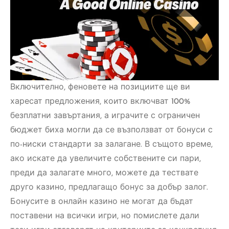
Включително, феновете на позициите ще ви
харесат предложения, които включват 100%
безплатни завъртания, а играчите с ограничен
бюджет биха могли да се възползват от бонуси с
по-ниски стандарти за залагане. В същото време,
ако искате да увеличите собствените си пари,
преди да залагате много, можете да тествате
друго казино, предлагащо бонус за добър залог.
Бонусите в онлайн казино не могат да бъдат
поставени на всички игри, но помислете дали