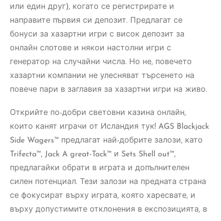
или един друг), когато се регистрирате и
направите първия си депозит. Предлагат се
бонуси за хазартни игри с висок депозит за
онлайн слотове и някои настолни игри с
генератор на случайни числа. Но не, повечето
хазартни компании не улесняват търсенето на
повече пари в заглавия за хазартни игри на живо.
Открийте по-добри световни казина онлайн,
които канят играчи от Исландия тук! AGS Blackjack
Side Wagers™ предлагат най-добрите залози, като
Trifecta™, Jack A great-Tack™ и Sets Shell out™,
предлагайки обрати в играта и допълнителен
силен потенциал. Тези залози на предната страна
се фокусират върху играта, която харесвате, и
върху допустимите отклонения в експозицията, в