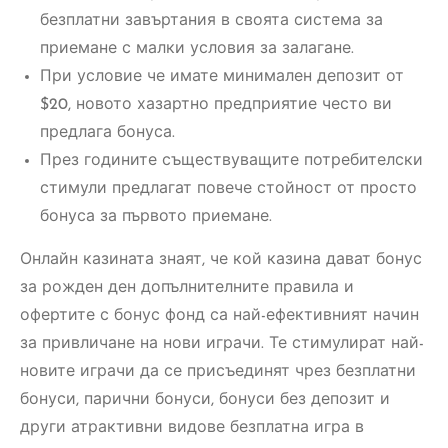
безплатни завъртания в своята система за
приемане с малки условия за залагане.
При условие че имате минимален депозит от
$20, новото хазартно предприятие често ви
предлага бонуса.
През годините съществуващите потребителски
стимули предлагат повече стойност от просто
бонуса за първото приемане.
Онлайн казината знаят, че
кой казина дават бонус
за рожден ден
допълнителните правила и
офертите с бонус фонд са най-ефективният начин
за привличане на нови играчи. Те стимулират най-
новите играчи да се присъединят чрез безплатни
бонуси, парични бонуси, бонуси без депозит и
други атрактивни видове безплатна игра в