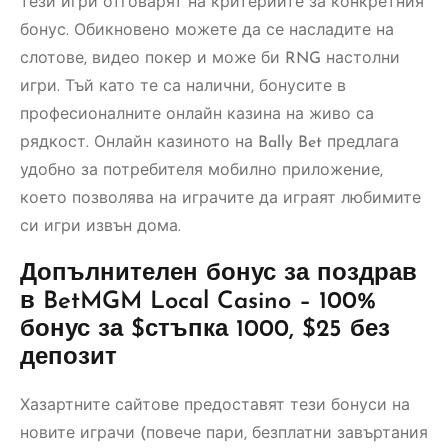
тези игри отговарят на критериите за конкретния
бонус. Обикновено можете да се насладите на
слотове, видео покер и може би RNG настолни
игри. Тъй като те са налични, бонусите в
професионалните онлайн казина на живо са
рядкост. Онлайн казиното на Bally Bet предлага
удобно за потребителя мобилно приложение,
което позволява на играчите да играят любимите
си игри извън дома.
Допълнителен бонус за поздрав
в BetMGM Local Casino – 100%
бонус за $стъпка 1000, $25 без
депозит
Хазартните сайтове предоставят тези бонуси на
новите играчи (повече пари, безплатни завъртания