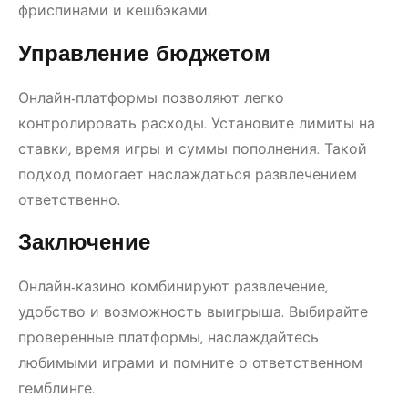
фриспинами и кешбэками.
Управление бюджетом
Онлайн-платформы позволяют легко
контролировать расходы. Установите лимиты на
ставки, время игры и суммы пополнения. Такой
подход помогает наслаждаться развлечением
ответственно.
Заключение
Онлайн-казино комбинируют развлечение,
удобство и возможность выигрыша. Выбирайте
проверенные платформы, наслаждайтесь
любимыми играми и помните о ответственном
гемблинге.