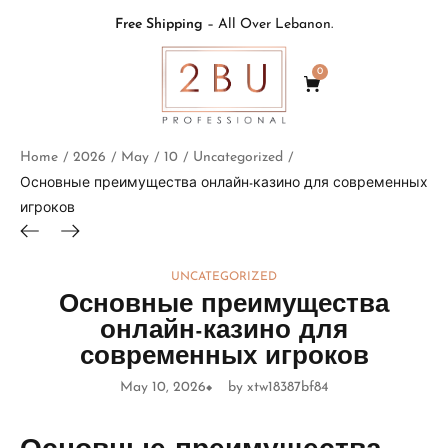
Free Shipping
– All Over Lebanon.
0
Home
2026
May
10
Uncategorized
/
/
/
/
/
Основные преимущества онлайн-казино для современных
игроков
UNCATEGORIZED
Основные преимущества
онлайн-казино для
современных игроков
May 10, 2026
by xtw18387bf84