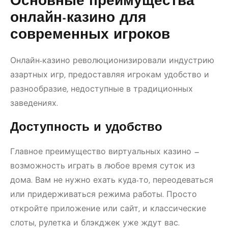
Основные преимущества
онлайн-казино для
современных игроков
Онлайн-казино революционизировали индустрию
азартных игр, предоставляя игрокам удобство и
разнообразие, недоступные в традиционных
заведениях.
Доступность и удобство
Главное преимущество виртуальных казино —
возможность играть в любое время суток из
дома. Вам не нужно ехать куда-то, переодеваться
или придерживаться режима работы. Просто
откройте приложение или сайт, и классические
слоты, рулетка и блэкджек уже ждут вас.