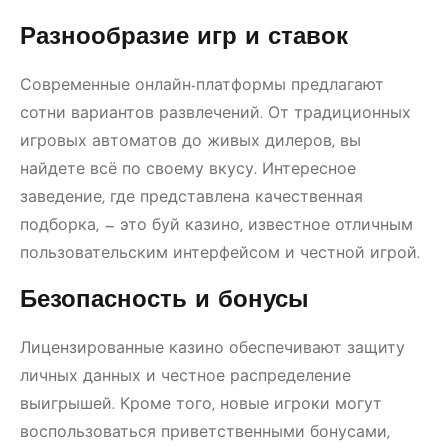
Разнообразие игр и ставок
Современные онлайн-платформы предлагают
сотни вариантов развлечений. От традиционных
игровых автоматов до живых дилеров, вы
найдете всё по своему вкусу. Интересное
заведение, где представлена качественная
подборка, — это
буй казино
, известное отличным
пользовательским интерфейсом и честной игрой.
Безопасность и бонусы
Лицензированные казино обеспечивают защиту
личных данных и честное распределение
выигрышей. Кроме того, новые игроки могут
воспользоваться приветственными бонусами,