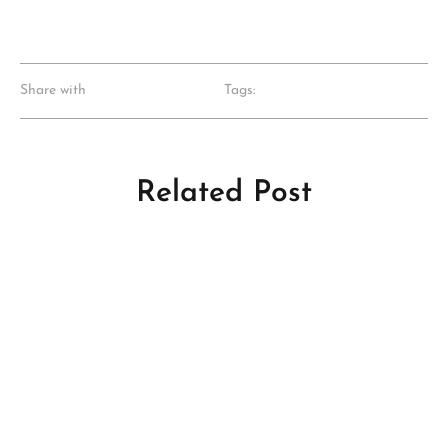
Share with
Tags:
Related Post
CASINO
Sites Legais de 2026
May 25, 2026
by
xtw18387671f
CASINO
Los 10 Mejores Casinos Online en
Chile 2024: Juega Gratis y Gana con
los Mejores Bonos