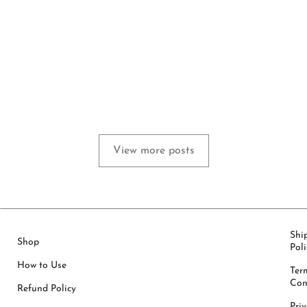
May 25, 2026
by
xtw18387671f
CASINO
Mejores Bonos Sin Depósito en Chile
2026
May 25, 2026
by
xtw18387671f
View more posts
Shi
Shop
Poli
How to Use
Ter
Con
Refund Policy
Pri