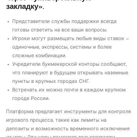
закладку».
Представители службы поддержки всегда
готовы ответить на все ваши вопросы.
Игроки могут размещать любые виды ставок —
одиночные, экспрессы, системы и более
сложные комбинации.
Учредители букмекерской конторы сообщают,
что планируют в будущем открывать наземные
пункты в крупных городах СНГ.
Встречать их можно почти в каждом крупном
городе России.
Платформа предлагает инструменты для контроля
игрового процесса, такие как лимиты на
депозиты и возможность временного исключения