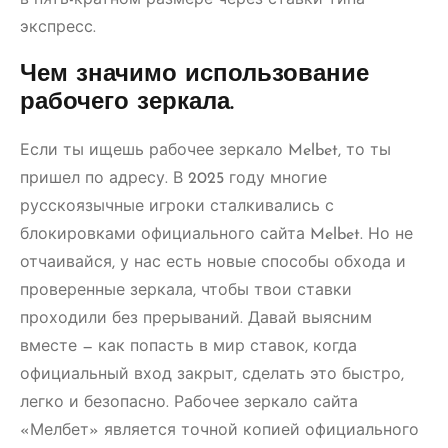
экспресс.
Чем значимо использование
рабочего зеркала.
Если ты ищешь рабочее зеркало Melbet, то ты
пришел по адресу. В 2025 году многие
русскоязычные игроки сталкивались с
блокировками официального сайта Melbet. Но не
отчаивайся, у нас есть новые способы обхода и
проверенные зеркала, чтобы твои ставки
проходили без прерываний. Давай выясним
вместе — как попасть в мир ставок, когда
официальный вход закрыт, сделать это быстро,
легко и безопасно. Рабочее зеркало сайта
«Мелбет» является точной копией официального