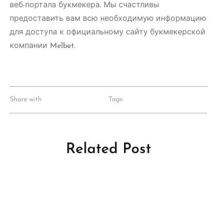
веб-портала букмекера. Мы счастливы
предоставить вам всю необходимую информацию
для доступа к официальному сайту букмекерской
компании Melbet.
Share with
Tags:
Related Post
CASINO
Sites Legais de 2026
May 25, 2026
by
xtw18387671f