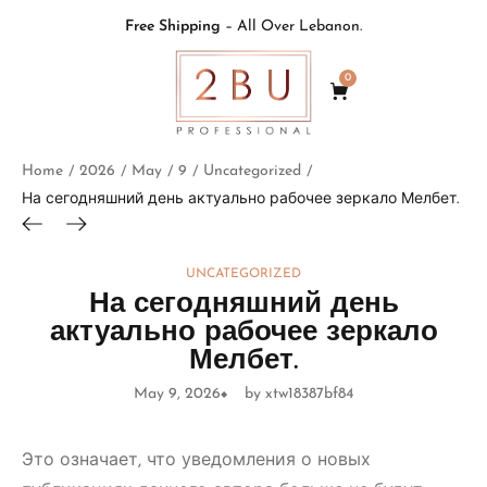
Free Shipping
– All Over Lebanon.
0
Home
2026
May
9
Uncategorized
/
/
/
/
/
На сегодняшний день актуально рабочее зеркало Мелбет.
UNCATEGORIZED
На сегодняшний день
актуально рабочее зеркало
Мелбет.
May 9, 2026
by xtw18387bf84
Это означает, что уведомления о новых