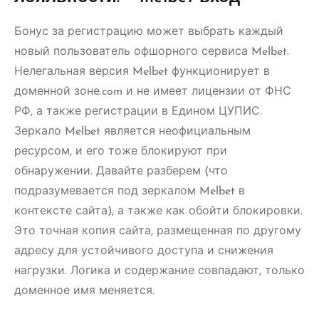
Бонус за регистрацию может выбрать каждый
новый пользователь офшорного сервиса Melbet.
Нелегальная версия Melbet функционирует в
доменной зоне.com и не имеет лицензии от ФНС
РФ, а также регистрации в Едином ЦУПИС.
Зеркало Melbet является неофициальным
ресурсом, и его тоже блокируют при
обнаружении. Давайте разберем (что
подразумевается под зеркалом Melbet в
контексте сайта), а также как обойти блокировки.
Это точная копия сайта, размещенная по другому
адресу для устойчивого доступа и снижения
нагрузки. Логика и содержание совпадают, только
доменное имя меняется.