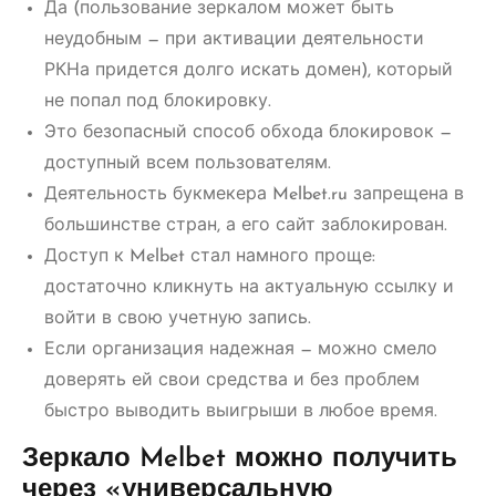
Да (пользование зеркалом может быть
неудобным — при активации деятельности
РКНа придется долго искать домен), который
не попал под блокировку.
Это безопасный способ обхода блокировок —
доступный всем пользователям.
Деятельность букмекера Melbet.ru запрещена в
большинстве стран, а его сайт заблокирован.
Доступ к Melbet стал намного проще:
достаточно кликнуть на актуальную ссылку и
войти в свою учетную запись.
Если организация надежная — можно смело
доверять ей свои средства и без проблем
быстро выводить выигрыши в любое время.
Зеркало Melbet можно получить
через «универсальную