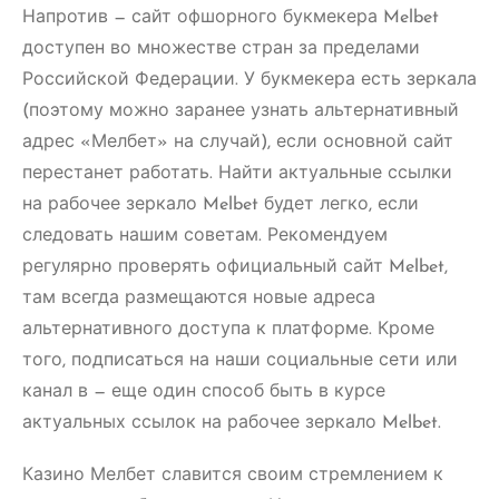
Напротив — сайт офшорного букмекера Melbet
доступен во множестве стран за пределами
Российской Федерации. У букмекера есть зеркала
(поэтому можно заранее узнать альтернативный
адрес «Мелбет» на случай), если основной сайт
перестанет работать. Найти актуальные ссылки
на рабочее зеркало Melbet будет легко, если
следовать нашим советам. Рекомендуем
регулярно проверять официальный сайт Melbet,
там всегда размещаются новые адреса
альтернативного доступа к платформе. Кроме
того, подписаться на наши социальные сети или
канал в — еще один способ быть в курсе
актуальных ссылок на рабочее зеркало Melbet.
Казино Мелбет славится своим стремлением к