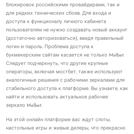
блокировок российскими провайдерами, так и
для редких технических сбоев. Для входа и
доступа к функционалу личного кабинета
пользователям не нужно создавать новый аккаунт
(достаточно авторизоваться), введя правильный
логин и пароль. Проблема доступа к
букмекерским сайтам касается не только Melbet.
Следует подчеркнуть, что другие крупные
операторы, включая мостбет, также используют
аналогичные решения с рабочими зеркалами для
стабильного доступа к платформе. Вы узнаете, как
найти и использовать актуальное рабочее
зеркало Melbet.
На этой онлайн платформе вас ждут слоты,
настольные игры и живые дилеры, что прекрасно