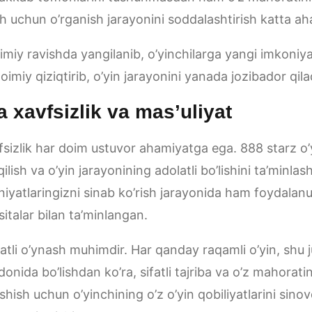
h uchun o’rganish jarayonini soddalashtirish katta a
imiy ravishda yangilanib, o’yinchilarga yangi imkoniya
imiy qiziqtirib, o’yin jarayonini yanada jozibador qila
a xavfsizlik va mas’uliyat
fsizlik har doim ustuvor ahamiyatga ega. 888 starz o’
lish va o’yin jarayonining adolatli bo’lishini ta’minlas
niyatlaringizni sinab ko’rish jarayonida ham foydalanuv
talar bilan ta’minlangan.
atli o’ynash muhimdir. Har qanday raqamli o’yin, shu j
ida bo’lishdan ko’ra, sifatli tajriba va o’z mahoratini
shish uchun o’yinchining o’z o’yin qobiliyatlarini sino