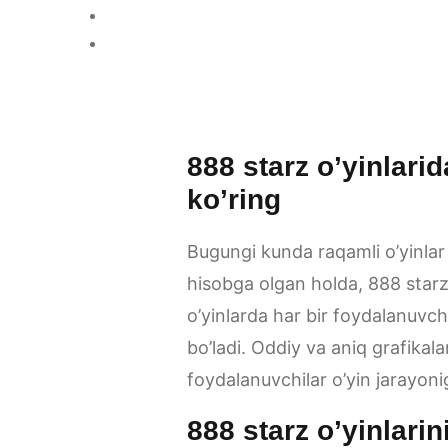
888 starz o’yinlarid
ko’ring
Bugungi kunda raqamli o’yinlar
hisobga olgan holda,
888 star
o’yinlarda har bir foydalanuvch
bo’ladi. Oddiy va aniq grafikala
foydalanuvchilar o’yin jarayoni
888 starz o’yinlarin