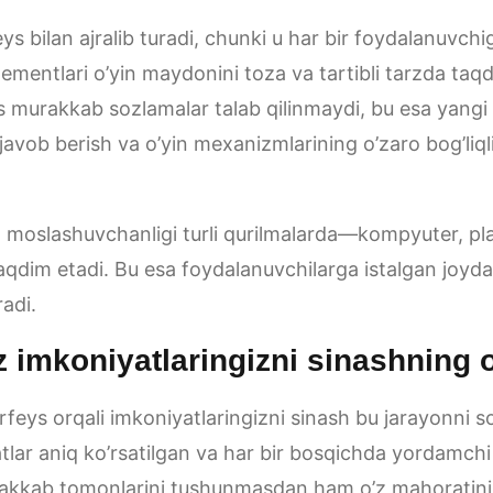
eys bilan ajralib turadi, chunki u har bir foydalanuvch
elementlari o’yin maydonini toza va tartibli tarzda taq
us murakkab sozlamalar talab qilinmaydi, bu esa yangi
javob berish va o’yin mexanizmlarining o’zaro bog’liqli
g moslashuvchanligi turli qurilmalarda—kompyuter, p
aqdim etadi. Bu esa foydalanuvchilarga istalgan joyda
adi.
z imkoniyatlaringizni sinashning 
rfeys orqali imkoniyatlaringizni sinash bu jarayonni sod
tlar aniq ko’rsatilgan va har bir bosqichda yordamchi
akkab tomonlarini tushunmasdan ham o’z mahoratini s