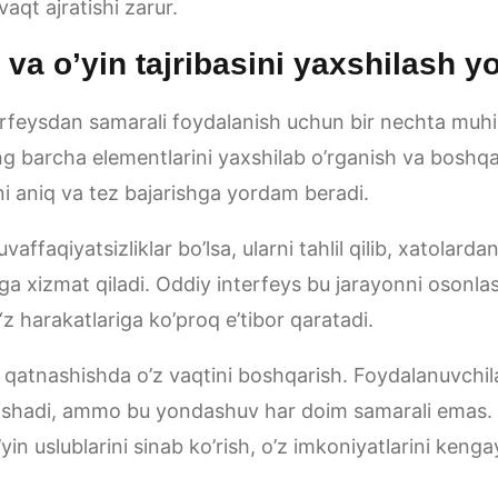
vaqt ajratishi zarur.
va o’yin tajribasini yaxshilash yo’
erfeysdan samarali foydalanish uchun bir nechta muhim
ng barcha elementlarini yaxshilab o’rganish va boshqar
ni aniq va tez bajarishga yordam beradi.
faqiyatsizliklar bo’lsa, ularni tahlil qilib, xatolardan
hga xizmat qiladi. Oddiy interfeys bu jarayonni osonla
‘z harakatlariga ko’proq e’tibor qaratadi.
 qatnashishda o’z vaqtini boshqarish. Foydalanuvchil
ishadi, ammo bu yondashuv har doim samarali emas. 
yin uslublarini sinab ko’rish, o’z imkoniyatlarini keng