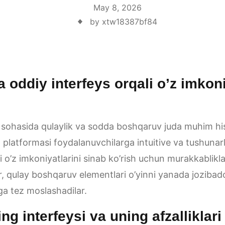
May 8, 2026
by xtw18387bf84
a oddiy interfeys orqali o’z imkon
 sohasida qulaylik va sodda boshqaruv juda muhim his
z
platformasi foydalanuvchilarga intuitive va tushunarli 
i o’z imkoniyatlarini sinab ko’rish uchun murakkablikl
r, qulay boshqaruv elementlari o’yinni yanada jozibador
ga tez moslashadilar.
ing interfeysi va uning afzalliklari