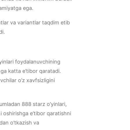
hamiyatga ega.
tlar va variantlar taqdim etib
di.
yinlari foydalanuvchining
hga katta e’tibor qaratadi.
chilar o’z xavfsizligini
umladan 888 starz o’yinlari,
 oshirishga e’tibor qaratishni
vdan o’tkazish va