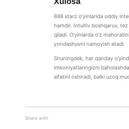
Xulosa
888 starz o’yinlarida oddiy inte
hamdir. Intuitiv boshqaruv, tez 
qiladi. O’yinlarda o’z mahoratin
yondashuvni namoyish etadi.
Shuningdek, har qanday o’yinda
imkoniyatlaringizni baholashda 
sifatini oshiradi, balki uzoq m
Share with