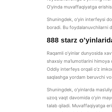
O’yinda muvaffaqiyatga erishis
Shuningdek, o’yin interfeysi do
boradi. Bu foydalanuvchilarni do
888 starz o’yinlarid
Raqamli o’yinlar dunyosida xav
shaxsiy ma’lumotlarini himoya qi
Oddiy interfeys orqali o’z imko
saqlashga yordam beruvchi vosi
Shuningdek, o’yinlarda mas’uliy
uzoq vaqt davomida o’yin maydon
talab qiladi. Muvaffaqiyatga eri