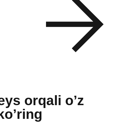
eys orqali o’z
ko’ring