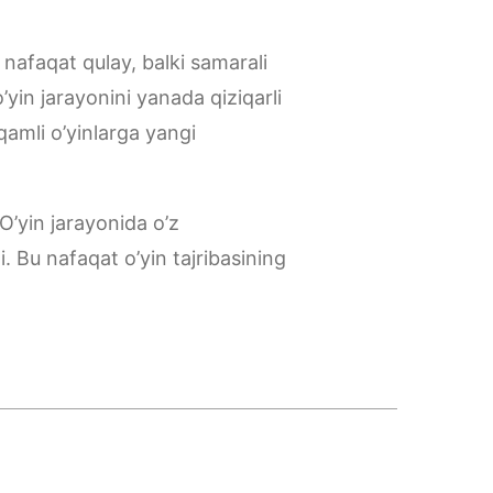
 nafaqat qulay, balki samarali
’yin jarayonini yanada qiziqarli
aqamli o’yinlarga yangi
O’yin jarayonida o’z
. Bu nafaqat o’yin tajribasining