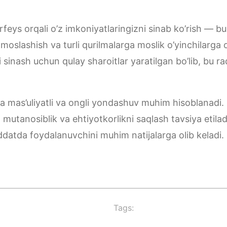
rfeys orqali o’z imkoniyatlaringizni sinab ko’rish — bu
moslashish va turli qurilmalarga moslik o’yinchilarga o
i sinash uchun qulay sharoitlar yaratilgan bo’lib, bu r
 mas’uliyatli va ongli yondashuv muhim hisoblanadi. 
mutanosiblik va ehtiyotkorlikni saqlash tavsiya etiladi
uddatda foydalanuvchini muhim natijalarga olib keladi.
Tags: