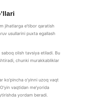
llari
 jihatlarga e’tibor qaratish
uv usullarini puxta egallash
 saboq olish tavsiya etiladi. Bu
shtiradi, chunki murakkabliklar
ar ko’pincha o’yinni uzoq vaqt
O’yin vaqtidan me’yorida
aytirishda yordam beradi.