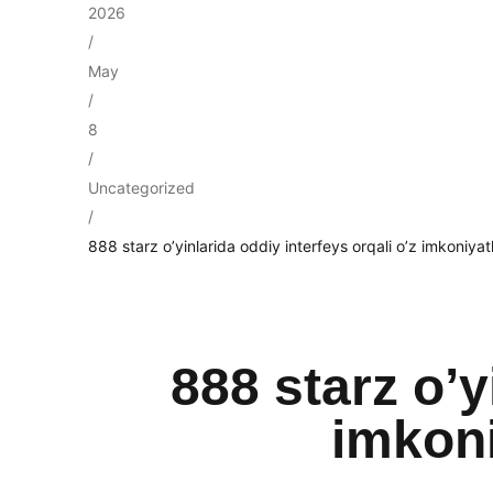
2026
/
May
/
8
/
Uncategorized
/
888 starz o’yinlarida oddiy interfeys orqali o’z imkoniyatl
888 starz o’y
imkoni