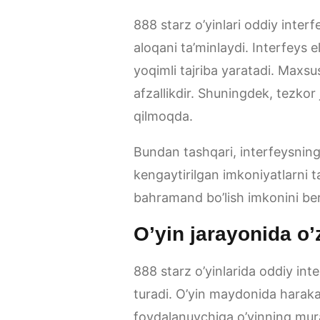
888 starz o’yinlari oddiy interf
aloqani ta’minlaydi. Interfeys 
yoqimli tajriba yaratadi. Maxs
afzallikdir. Shuningdek, tezkor 
qilmoqda.
Bundan tashqari, interfeysnin
kengaytirilgan imkoniyatlarni t
bahramand bo’lish imkonini ber
O’yin jarayonida o’
888 starz o’yinlarida oddiy inte
turadi. O’yin maydonida haraka
foydalanuvchiga o’yinning mur