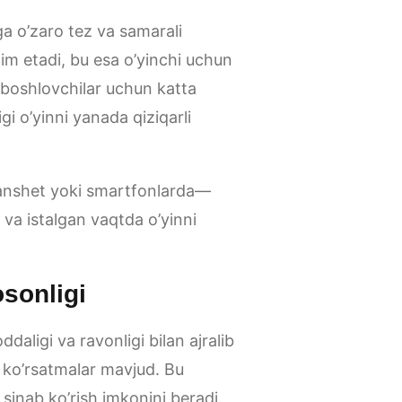
iga o’zaro tez va samarali
dim etadi, bu esa o’yinchi uchun
 boshlovchilar uchun katta
gi o’yinni yanada qiziqarli
lanshet yoki smartfonlarda—
 va istalgan vaqtda o’yinni
osonligi
daligi va ravonligi bilan ajralib
 ko’rsatmalar mavjud. Bu
inab ko’rish imkonini beradi.