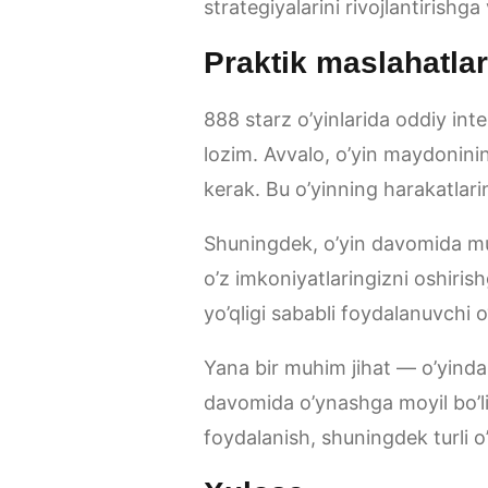
strategiyalarini rivojlantirishga 
Praktik maslahatlar 
888 starz o’yinlarida oddiy int
lozim. Avvalo, o’yin maydonini
kerak. Bu o’yinning harakatlari
Shuningdek, o’yin davomida muvaf
o’z imkoniyatlaringizni oshiris
yo’qligi sababli foydalanuvchi o
Yana bir muhim jihat — o’yinda
davomida o’ynashga moyil bo’l
foydalanish, shuningdek turli o’