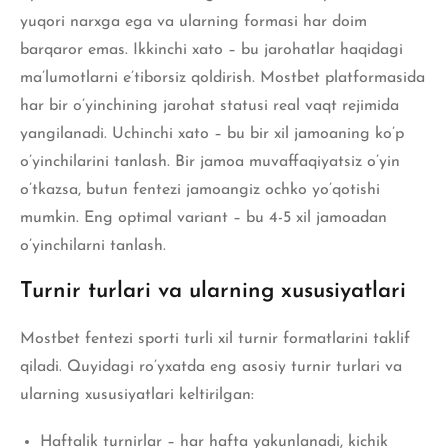
yuqori narxga ega va ularning formasi har doim
barqaror emas. Ikkinchi xato – bu jarohatlar haqidagi
ma’lumotlarni e’tiborsiz qoldirish. Mostbet platformasida
har bir o’yinchining jarohat statusi real vaqt rejimida
yangilanadi. Uchinchi xato – bu bir xil jamoaning ko’p
o’yinchilarini tanlash. Bir jamoa muvaffaqiyatsiz o’yin
o’tkazsa, butun fentezi jamoangiz ochko yo’qotishi
mumkin. Eng optimal variant – bu 4-5 xil jamoadan
o’yinchilarni tanlash.
Turnir turlari va ularning xususiyatlari
Mostbet fentezi sporti turli xil turnir formatlarini taklif
qiladi. Quyidagi ro’yxatda eng asosiy turnir turlari va
ularning xususiyatlari keltirilgan:
Haftalik turnirlar – har hafta yakunlanadi, kichik