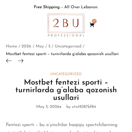
Free Shipping
– All Over Lebanon.
0
Home
2026
May
5
Uncategorized
/
/
/
/
/
Mostbet fentezi sporti – turnirlarda g’alaba qozonish usullari
UNCATEGORIZED
Mostbet fentezi sporti –
turnirlarda g’alaba qozonish
usullari
May 5, 2026
by xtw18387bf84
Fentezi sporti – bu o’yinchilar haqiqiy sportchilarning