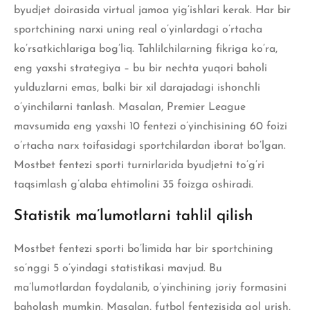
byudjet doirasida virtual jamoa yig’ishlari kerak. Har bir
sportchining narxi uning real o’yinlardagi o’rtacha
ko’rsatkichlariga bog’liq. Tahlilchilarning fikriga ko’ra,
eng yaxshi strategiya – bu bir nechta yuqori baholi
yulduzlarni emas, balki bir xil darajadagi ishonchli
o’yinchilarni tanlash. Masalan, Premier League
mavsumida eng yaxshi 10 fentezi o’yinchisining 60 foizi
o’rtacha narx toifasidagi sportchilardan iborat bo’lgan.
Mostbet fentezi sporti turnirlarida byudjetni to’g’ri
taqsimlash g’alaba ehtimolini 35 foizga oshiradi.
Statistik ma’lumotlarni tahlil qilish
Mostbet fentezi sporti bo’limida har bir sportchining
so’nggi 5 o’yindagi statistikasi mavjud. Bu
ma’lumotlardan foydalanib, o’yinchining joriy formasini
baholash mumkin. Masalan, futbol fentezisida gol urish,