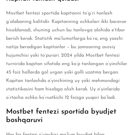
Mostbet fentezi sportida kapitanni to’g’ri tanlash
g’alabaning kalitidir. Kapitanning ochkolari ikki baravar
hisoblanadi, shuning uchun bu tanlovga alohida e’tibor
berish kerak. Statistik ma’lumotlarga ko’ra, eng yaxshi
natija beradigan kapitanlar – bu jamoaning asosiy
hujumchisi yoki to’purari. 2024 yilda Mostbet fentezi
turnirida kapitan sifatida eng ko’p tanlangan o’yinchilar
45 foiz hollarda gol urgan yoki golli uzatma bergan.
Kapitan tanlashda o’yinchining uy yoki mehmondagi
statistikasini ham hisobga olish kerak. Uy o’yinlarida
o’rtacha ochko ko’rsatkichi 12 foizga yuqori bo’ladi.
Mostbet fentezi sportida byudjet
boshqaruvi
Har bir fentezi o’yinchisi ma’lum byudjet bilan