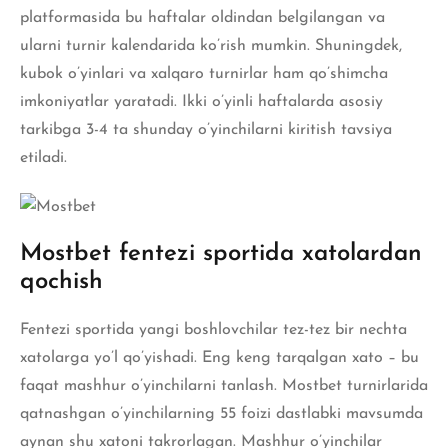
platformasida bu haftalar oldindan belgilangan va
ularni turnir kalendarida ko’rish mumkin. Shuningdek,
kubok o’yinlari va xalqaro turnirlar ham qo’shimcha
imkoniyatlar yaratadi. Ikki o’yinli haftalarda asosiy
tarkibga 3-4 ta shunday o’yinchilarni kiritish tavsiya
etiladi.
Mostbet fentezi sportida xatolardan
qochish
Fentezi sportida yangi boshlovchilar tez-tez bir nechta
xatolarga yo’l qo’yishadi. Eng keng tarqalgan xato – bu
faqat mashhur o’yinchilarni tanlash. Mostbet turnirlarida
qatnashgan o’yinchilarning 55 foizi dastlabki mavsumda
aynan shu xatoni takrorlagan. Mashhur o’yinchilar