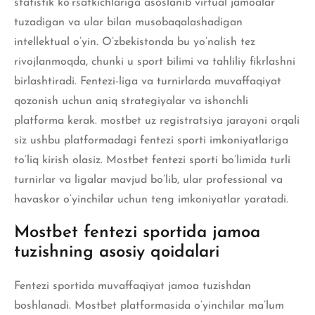
statistik ko’rsatkichlariga asoslanib virtual jamoalar
tuzadigan va ular bilan musobaqalashadigan
intellektual o’yin. O’zbekistonda bu yo’nalish tez
rivojlanmoqda, chunki u sport bilimi va tahliliy fikrlashni
birlashtiradi. Fentezi-liga va turnirlarda muvaffaqiyat
qozonish uchun aniq strategiyalar va ishonchli
platforma kerak.
mostbet uz registratsiya
jarayoni orqali
siz ushbu platformadagi fentezi sporti imkoniyatlariga
to’liq kirish olasiz. Mostbet fentezi sporti bo’limida turli
turnirlar va ligalar mavjud bo’lib, ular professional va
havaskor o’yinchilar uchun teng imkoniyatlar yaratadi.
Mostbet fentezi sportida jamoa
tuzishning asosiy qoidalari
Fentezi sportida muvaffaqiyat jamoa tuzishdan
boshlanadi. Mostbet platformasida o’yinchilar ma’lum