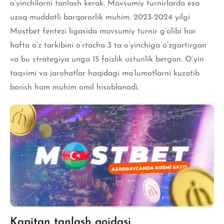
o’yinchilarni tanlash kerak. Mavsumiy turnirlarda esa
uzoq muddatli barqarorlik muhim. 2023-2024 yilgi
Mostbet fentezi ligasida mavsumiy turnir g’olibi har
hafta o’z tarkibini o’rtacha 3 ta o’yinchiga o’zgartirgan
va bu strategiya unga 15 foizlik ustunlik bergan. O’yin
taqvimi va jarohatlar haqidagi ma’lumotlarni kuzatib
borish ham muhim omil hisoblanadi.
Kapitan tanlash qoidasi