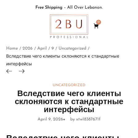
Free Shipping
– All Over Lebanon.
0
Home
2026
April
9
Uncategorized
/
/
/
/
/
Вследствие чего клиенты склоняются к стандартные
интерфейсы
UNCATEGORIZED
Вследствие чего клиенты
склоняются к стандартные
интерфейсы
April 9, 2026
by xtw18387671f