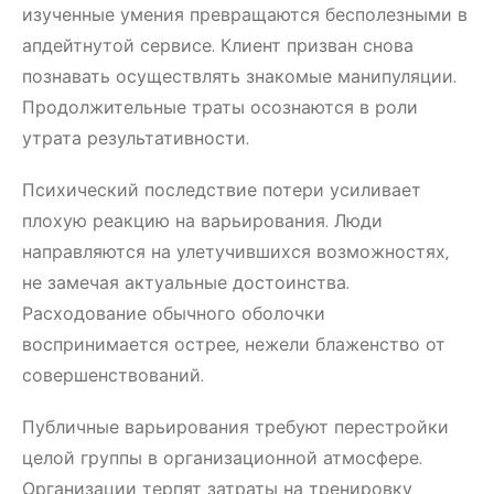
изученные умения превращаются бесполезными в
апдейтнутой сервисе. Клиент призван снова
познавать осуществлять знакомые манипуляции.
Продолжительные траты осознаются в роли
утрата результативности.
Психический последствие потери усиливает
плохую реакцию на варьирования. Люди
направляются на улетучившихся возможностях,
не замечая актуальные достоинства.
Расходование обычного оболочки
воспринимается острее, нежели блаженство от
совершенствований.
Публичные варьирования требуют перестройки
целой группы в организационной атмосфере.
Организации терпят затраты на тренировку