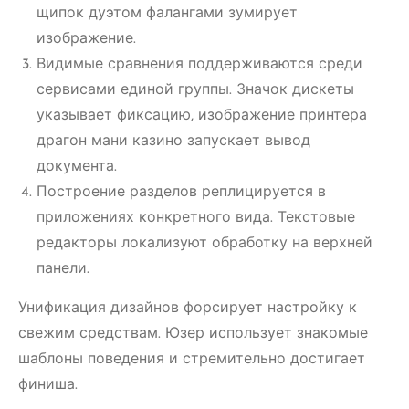
щипок дуэтом фалангами зумирует
изображение.
Видимые сравнения поддерживаются среди
сервисами единой группы. Значок дискеты
указывает фиксацию, изображение принтера
драгон мани казино запускает вывод
документа.
Построение разделов реплицируется в
приложениях конкретного вида. Текстовые
редакторы локализуют обработку на верхней
панели.
Унификация дизайнов форсирует настройку к
свежим средствам. Юзер использует знакомые
шаблоны поведения и стремительно достигает
финиша.