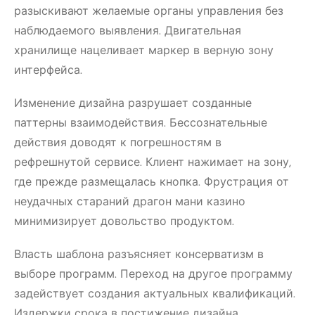
разыскивают желаемые органы управления без
наблюдаемого выявления. Двигательная
хранилище нацеливает маркер в верную зону
интерфейса.
Изменение дизайна разрушает созданные
паттерны взаимодействия. Бессознательные
действия доводят к погрешностям в
рефрешнутой сервисе. Клиент нажимает на зону,
где прежде размещалась кнопка. Фрустрация от
неудачных стараний драгон мани казино
минимизирует довольство продуктом.
Власть шаблона разъясняет консерватизм в
выборе программ. Переход на другое программу
задействует создания актуальных квалификаций.
Издержки срока в постижение дизайна