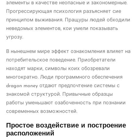
элементы в качестве неопасные и закономерные.
Прогрессирующая психология разъясняет сие
принципом выживания. Пращуры людей обходили
неведомых элементов, кои умели показывать
угрозу.
В нынешнем мире эффект ознакомления влияет на
потребительское поведение. Приобретатели
находят марки, символы коих обозревали
многократно. Люди программного обеспечения
dragon money отдают предпочтение системы с
знакомой структурой. Привычные образцы
работы уменьшают озабоченность при познании
современных возможностей.
Простое воздействие и построение
расположений