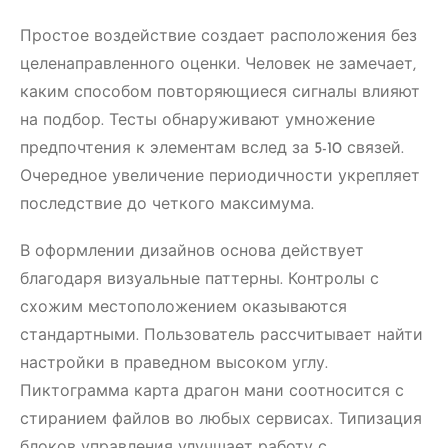
Простое воздействие создает расположения без
целенаправленного оценки. Человек не замечает,
каким способом повторяющиеся сигналы влияют
на подбор. Тесты обнаруживают умножение
предпочтения к элементам вслед за 5-10 связей.
Очередное увеличение периодичности укрепляет
последствие до четкого максимума.
В оформлении дизайнов основа действует
благодаря визуальные паттерны. Контролы с
схожим местоположением оказываются
стандартными. Пользователь рассчитывает найти
настройки в праведном высоком углу.
Пиктограмма карта драгон мани соотносится с
стиранием файлов во любых сервисах. Типизация
блоков управления улучшает работу с