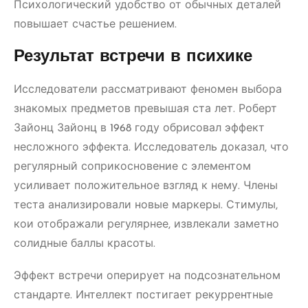
Психологический удобство от обычных деталей
повышает счастье решением.
Результат встречи в психике
Исследователи рассматривают феномен выбора
знакомых предметов превышая ста лет. Роберт
Зайонц Зайонц в 1968 году обрисовал эффект
несложного эффекта. Исследователь доказал, что
регулярный соприкосновение с элементом
усиливает положительное взгляд к нему. Члены
теста анализировали новые маркеры. Стимулы,
кои отображали регулярнее, извлекали заметно
солидные баллы красоты.
Эффект встречи оперирует на подсознательном
стандарте. Интеллект постигает рекуррентные