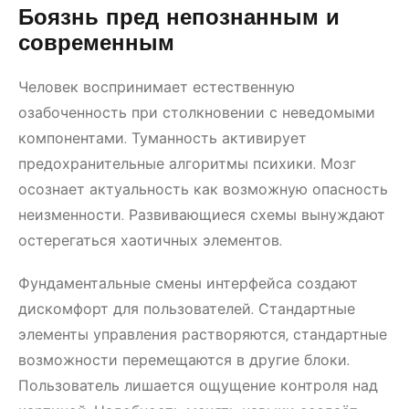
Боязнь пред непознанным и
современным
Человек воспринимает естественную
озабоченность при столкновении с неведомыми
компонентами. Туманность активирует
предохранительные алгоритмы психики. Мозг
осознает актуальность как возможную опасность
неизменности. Развивающиеся схемы вынуждают
остерегаться хаотичных элементов.
Фундаментальные смены интерфейса создают
дискомфорт для пользователей. Стандартные
элементы управления растворяются, стандартные
возможности перемещаются в другие блоки.
Пользователь лишается ощущение контроля над