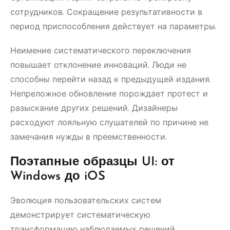
сотрудников. Сокращение результативности в
период приспособления действует на параметры.
Неимение систематического переключения
повышает отклонение инноваций. Люди не
способны перейти назад к предыдущей издания.
Непреложное обновление порождает протест и
разыскание других решений. Дизайнеры
расходуют лояльную слушателей по причине не
замечания нужды в преемственности.
Поэтапные образцы UI: от
Windows до iOS
Эволюция пользовательских систем
демонстрирует систематическую
трансформацию наблюдаемых решений.