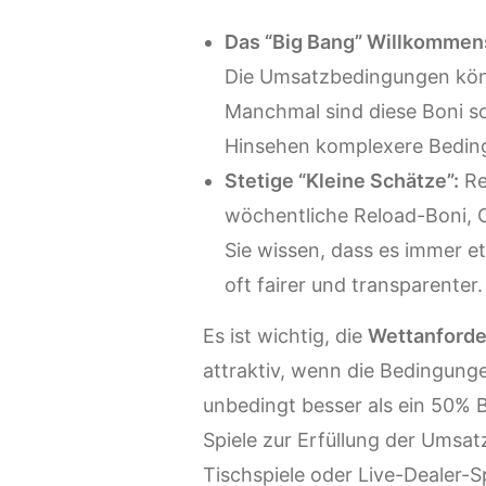
Das “Big Bang” Willkommen
Die Umsatzbedingungen könne
Manchmal sind diese Boni so
Hinsehen komplexere Bedin
Stetige “Kleine Schätze”:
Re
wöchentliche Reload-Boni, Ca
Sie wissen, dass es immer 
oft fairer und transparenter.
Es ist wichtig, die
Wettanforde
attraktiv, wenn die Bedingung
unbedingt besser als ein 50% 
Spiele zur Erfüllung der Umsa
Tischspiele oder Live-Dealer-S