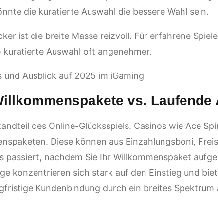
önnte die kuratierte Auswahl die bessere Wahl sein.
er ist die breite Masse reizvoll. Für erfahrene Spiele
ine kuratierte Auswahl oft angenehmer.
 und Ausblick auf 2025 im iGaming
Willkommenspakete vs. Laufende 
tandteil des Online-Glücksspiels. Casinos wie Ace Sp
nspaketen. Diese können aus Einzahlungsboni, Freis
s passiert, nachdem Sie Ihr Willkommenspaket aufge
ige konzentrieren sich stark auf den Einstieg und bi
ngfristige Kundenbindung durch ein breites Spektrum