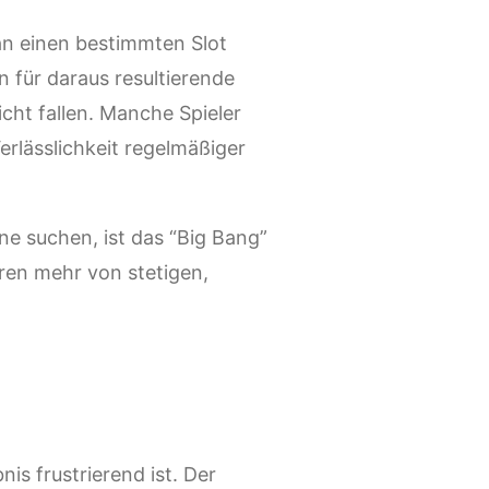
 an einen bestimmten Slot
 für daraus resultierende
cht fallen. Manche Spieler
rlässlichkeit regelmäßiger
e suchen, ist das “Big Bang”
eren mehr von stetigen,
is frustrierend ist. Der