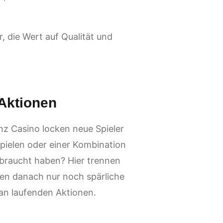
r, die Wert auf Qualität und
Aktionen
inz Casino locken neue Spieler
pielen oder einer Kombination
braucht haben? Hier trennen
eten danach nur noch spärliche
 an laufenden Aktionen.