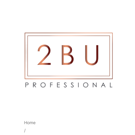
Home
/