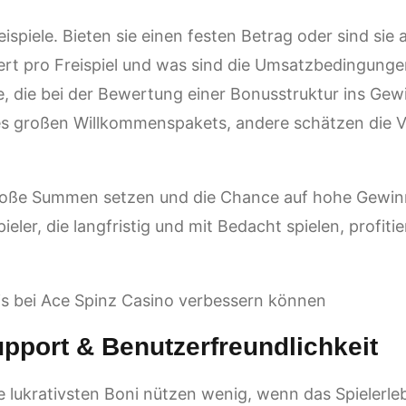
eispiele. Bieten sie einen festen Betrag oder sind sie
rt pro Freispiel und was sind die Umsatzbedingungen
, die bei der Bewertung einer Bonusstruktur ins Gewi
 großen Willkommenspakets, andere schätzen die Ve
große Summen setzen und die Chance auf hohe Gewinn
eler, die langfristig und mit Bedacht spielen, profiti
nis bei Ace Spinz Casino verbessern können
pport & Benutzerfreundlichkeit
 lukrativsten Boni nützen wenig, wenn das Spielerlebn