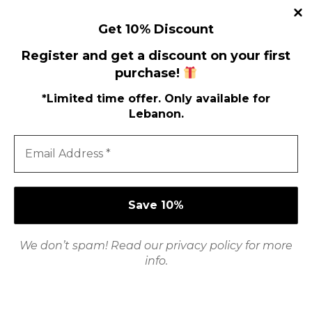
CASINO
Get 10% Discount
Mejores Bonos Sin Depósito en Chile
Register and get a discount on your first
2026
purchase!
May 25, 2026
by
xtw18387671f
*Limited time offer. Only available for
Lebanon.
View more posts
Shi
Shop
Poli
We don’t spam! Read our
privacy policy
for more
How to Use
Ter
info.
Con
Refund Policy
Pri
Poli