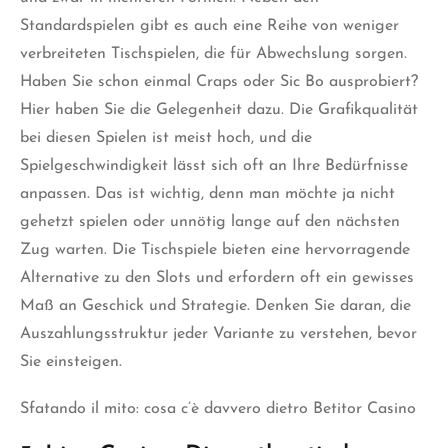
Standardspielen gibt es auch eine Reihe von weniger
verbreiteten Tischspielen, die für Abwechslung sorgen.
Haben Sie schon einmal Craps oder Sic Bo ausprobiert?
Hier haben Sie die Gelegenheit dazu. Die Grafikqualität
bei diesen Spielen ist meist hoch, und die
Spielgeschwindigkeit lässt sich oft an Ihre Bedürfnisse
anpassen. Das ist wichtig, denn man möchte ja nicht
gehetzt spielen oder unnötig lange auf den nächsten
Zug warten. Die Tischspiele bieten eine hervorragende
Alternative zu den Slots und erfordern oft ein gewisses
Maß an Geschick und Strategie. Denken Sie daran, die
Auszahlungsstruktur jeder Variante zu verstehen, bevor
Sie einsteigen.
Sfatando il mito: cosa c’è davvero dietro Betitor Casino