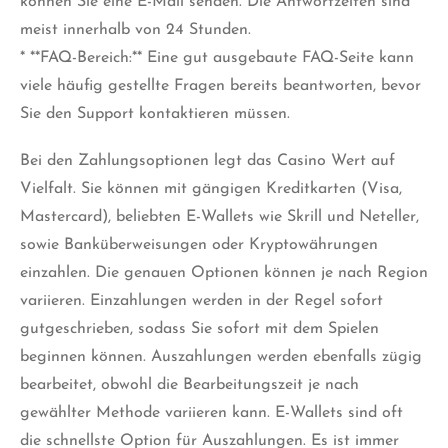
können Sie eine E-Mail senden. Die Antwortzeiten sind
meist innerhalb von 24 Stunden.
* **FAQ-Bereich:** Eine gut ausgebaute FAQ-Seite kann
viele häufig gestellte Fragen bereits beantworten, bevor
Sie den Support kontaktieren müssen.
Bei den Zahlungsoptionen legt das Casino Wert auf
Vielfalt. Sie können mit gängigen Kreditkarten (Visa,
Mastercard), beliebten E-Wallets wie Skrill und Neteller,
sowie Banküberweisungen oder Kryptowährungen
einzahlen. Die genauen Optionen können je nach Region
variieren. Einzahlungen werden in der Regel sofort
gutgeschrieben, sodass Sie sofort mit dem Spielen
beginnen können. Auszahlungen werden ebenfalls zügig
bearbeitet, obwohl die Bearbeitungszeit je nach
gewählter Methode variieren kann. E-Wallets sind oft
die schnellste Option für Auszahlungen. Es ist immer