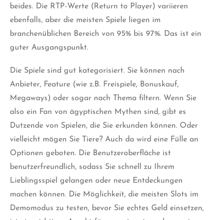
beides. Die RTP-Werte (Return to Player) variieren
ebenfalls, aber die meisten Spiele liegen im
branchenüblichen Bereich von 95% bis 97%. Das ist ein
guter Ausgangspunkt.
Die Spiele sind gut kategorisiert. Sie können nach
Anbieter, Feature (wie z.B. Freispiele, Bonuskauf,
Megaways) oder sogar nach Thema filtern. Wenn Sie
also ein Fan von ägyptischen Mythen sind, gibt es
Dutzende von Spielen, die Sie erkunden können. Oder
vielleicht mögen Sie Tiere? Auch da wird eine Fülle an
Optionen geboten. Die Benutzeroberfläche ist
benutzerfreundlich, sodass Sie schnell zu Ihrem
Lieblingsspiel gelangen oder neue Entdeckungen
machen können. Die Möglichkeit, die meisten Slots im
Demomodus zu testen, bevor Sie echtes Geld einsetzen,