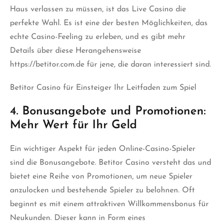
Haus verlassen zu müssen, ist das Live Casino die
perfekte Wahl. Es ist eine der besten Möglichkeiten, das
echte Casino-Feeling zu erleben, und es gibt mehr
Details über diese Herangehensweise
https://betitor.com.de
für jene, die daran interessiert sind.
Betitor Casino für Einsteiger Ihr Leitfaden zum Spiel
4. Bonusangebote und Promotionen:
Mehr Wert für Ihr Geld
Ein wichtiger Aspekt für jeden Online-Casino-Spieler
sind die Bonusangebote. Betitor Casino versteht das und
bietet eine Reihe von Promotionen, um neue Spieler
anzulocken und bestehende Spieler zu belohnen. Oft
beginnt es mit einem attraktiven Willkommensbonus für
Neukunden. Dieser kann in Form eines