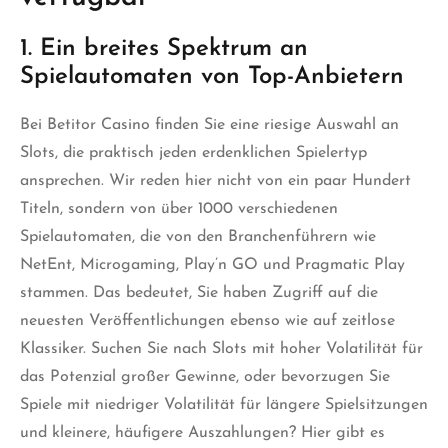
1. Ein breites Spektrum an
Spielautomaten von Top-Anbietern
Bei Betitor Casino finden Sie eine riesige Auswahl an
Slots, die praktisch jeden erdenklichen Spielertyp
ansprechen. Wir reden hier nicht von ein paar Hundert
Titeln, sondern von über 1000 verschiedenen
Spielautomaten, die von den Branchenführern wie
NetEnt, Microgaming, Play’n GO und Pragmatic Play
stammen. Das bedeutet, Sie haben Zugriff auf die
neuesten Veröffentlichungen ebenso wie auf zeitlose
Klassiker. Suchen Sie nach Slots mit hoher Volatilität für
das Potenzial großer Gewinne, oder bevorzugen Sie
Spiele mit niedriger Volatilität für längere Spielsitzungen
und kleinere, häufigere Auszahlungen? Hier gibt es