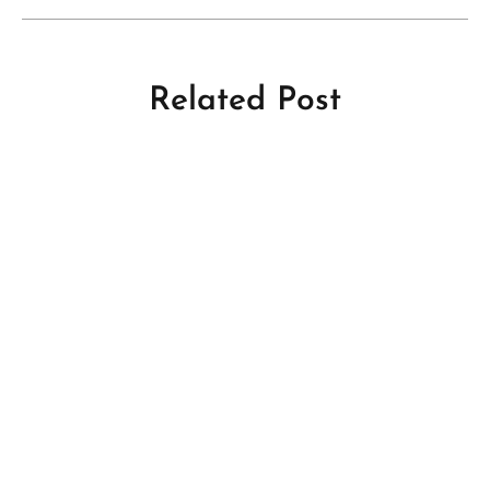
Related Post
CASINO
Sites Legais de 2026
May 25, 2026
by
xtw18387671f
CASINO
Los 10 Mejores Casinos Online en
Chile 2024: Juega Gratis y Gana con
los Mejores Bonos
May 25, 2026
by
xtw18387671f
CASINO
Mejores Bonos Sin Depósito en Chile