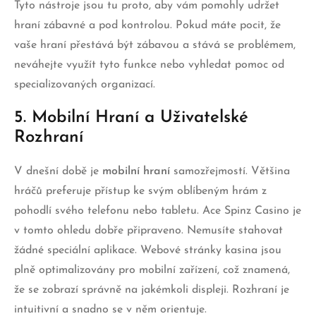
Tyto nástroje jsou tu proto, aby vám pomohly udržet
hraní zábavné a pod kontrolou. Pokud máte pocit, že
vaše hraní přestává být zábavou a stává se problémem,
neváhejte využít tyto funkce nebo vyhledat pomoc od
specializovaných organizací.
5. Mobilní Hraní a Uživatelské
Rozhraní
V dnešní době je
mobilní hraní
samozřejmostí. Většina
hráčů preferuje přístup ke svým oblíbeným hrám z
pohodlí svého telefonu nebo tabletu. Ace Spinz Casino je
v tomto ohledu dobře připraveno. Nemusíte stahovat
žádné speciální aplikace. Webové stránky kasina jsou
plně optimalizovány pro mobilní zařízení, což znamená,
že se zobrazí správně na jakémkoli displeji. Rozhraní je
intuitivní a snadno se v něm orientuje.