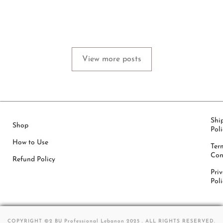
2026
May 25, 2026
by
xtw18387671f
View more posts
Shi
Shop
Poli
How to Use
Ter
Con
Refund Policy
Pri
Poli
COPYRIGHT ©2 BU Professional Lebanon 2025 . ALL RIGHTS
RESERVED.