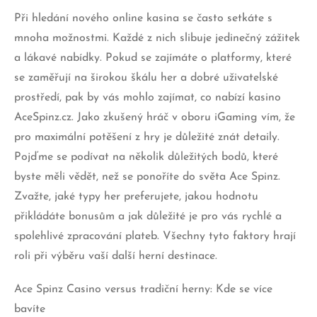
Při hledání nového online kasina se často setkáte s
mnoha možnostmi. Každé z nich slibuje jedinečný zážitek
a lákavé nabídky. Pokud se zajímáte o platformy, které
se zaměřují na širokou škálu her a dobré uživatelské
prostředí, pak by vás mohlo zajímat, co nabízí kasino
AceSpinz.cz
. Jako zkušený hráč v oboru iGaming vím, že
pro maximální potěšení z hry je důležité znát detaily.
Pojďme se podívat na několik důležitých bodů, které
byste měli vědět, než se ponoříte do světa Ace Spinz.
Zvažte, jaké typy her preferujete, jakou hodnotu
přikládáte bonusům a jak důležité je pro vás rychlé a
spolehlivé zpracování plateb. Všechny tyto faktory hrají
roli při výběru vaší další herní destinace.
Ace Spinz Casino versus tradiční herny: Kde se více
bavíte