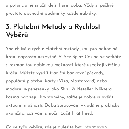
a potenciálně si užít delší herní dobu. Vždy si pečlivě
přečtěte
obchodní podmínky
každé nabídky.
3. Platební Metody a Rychlost
Výběrů
Spolehlivé a rychlé platební metody jsou pro pohodlné
hraní naprosto nezbytné. V Ace Spinz Casino se setkáte
s rozmanitou nabídkou možností, které uspokojí většinu
hráčů. Můžete využít tradiční bankovní převody,
populární platební karty (Visa, Mastercard) nebo
moderní e-peněženky jako Skrill či Neteller. Některá
kasina nabízejí i kryptoměny, takže je dobré si ověřit
aktuální možnosti. Doba zpracování vkladů je prakticky
okamžitá, což vám umožní začít hrát hned.
Co se týče výběrů, zde je důležité být informován.