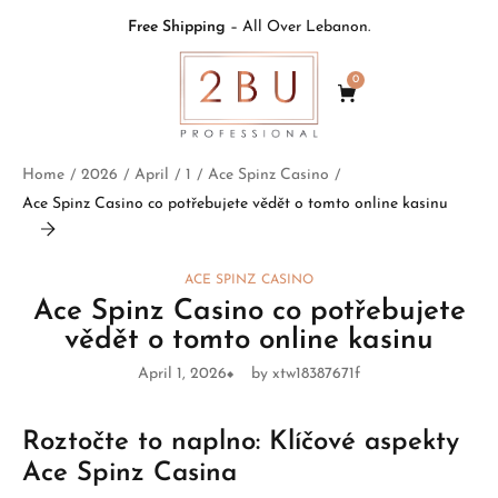
Free Shipping
– All Over Lebanon.
0
Home
2026
April
1
Ace Spinz Casino
/
/
/
/
/
Ace Spinz Casino co potřebujete vědět o tomto online kasinu
ACE SPINZ CASINO
Ace Spinz Casino co potřebujete
vědět o tomto online kasinu
April 1, 2026
by xtw18387671f
Roztočte to naplno: Klíčové aspekty
Ace Spinz Casina