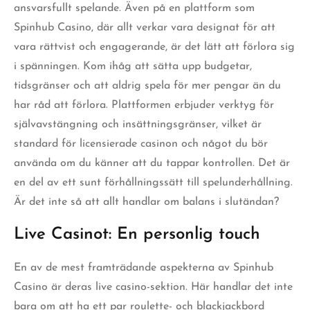
ansvarsfullt spelande. Även på en plattform som
Spinhub Casino, där allt verkar vara designat för att
vara rättvist och engagerande, är det lätt att förlora sig
i spänningen. Kom ihåg att sätta upp budgetar,
tidsgränser och att aldrig spela för mer pengar än du
har råd att förlora. Plattformen erbjuder verktyg för
självavstängning och insättningsgränser, vilket är
standard för licensierade casinon och något du bör
använda om du känner att du tappar kontrollen. Det är
en del av ett sunt förhållningssätt till spelunderhållning.
Är det inte så att allt handlar om balans i slutändan?
Live Casinot: En personlig touch
En av de mest framträdande aspekterna av Spinhub
Casino är deras live casino-sektion. Här handlar det inte
bara om att ha ett par roulette- och blackjackbord