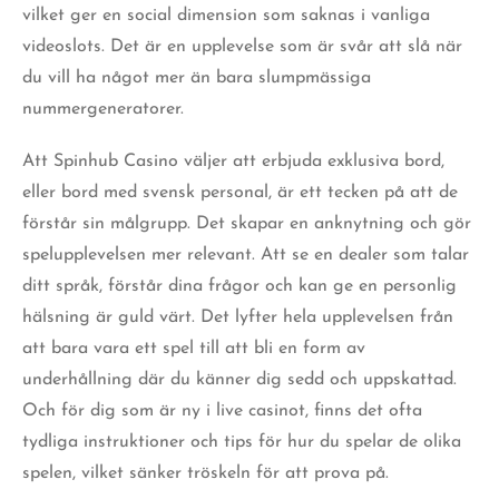
vilket ger en social dimension som saknas i vanliga
videoslots. Det är en upplevelse som är svår att slå när
du vill ha något mer än bara slumpmässiga
nummergeneratorer.
Att Spinhub Casino väljer att erbjuda exklusiva bord,
eller bord med svensk personal, är ett tecken på att de
förstår sin målgrupp. Det skapar en anknytning och gör
spelupplevelsen mer relevant. Att se en dealer som talar
ditt språk, förstår dina frågor och kan ge en personlig
hälsning är guld värt. Det lyfter hela upplevelsen från
att bara vara ett spel till att bli en form av
underhållning där du känner dig sedd och uppskattad.
Och för dig som är ny i live casinot, finns det ofta
tydliga instruktioner och tips för hur du spelar de olika
spelen, vilket sänker tröskeln för att prova på.