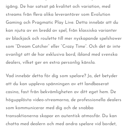
igång. De har satsat på kvalitet och variation, med
streams från flera olika leverantörer som Evolution
Gaming och Pragmatic Play Live. Detta innebär att du
kan njuta av en bredd av spel, från klassiska varianter
av blackjack och roulette till mer nyskapande spelshower
som “Dream Catcher” eller “Crazy Time”. Och det är inte
ovanligt att de har exklusiva bord, ibland med svenska
dealers, vilket ger en extra personlig känsla.
Vad innebär detta för dig som spelare? Jo, det betyder
att du kan uppleva spänningen av ett landbaserat
casino, fast från bekvämligheten av ditt eget hem. De
högupplösta video-streamarna, de professionella dealers
som kommunicerar med dig och de snabba
transaktionerna skapar en autentisk atmosfär. Du kan
chatta med dealern och med andra spelare vid bordet,