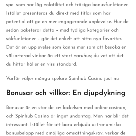
spel som har låg volatilitet och tråkiga bonusfunktioner.
Istället presenteras du direkt med titlar som har
potential att ge en mer engagerande upplevelse. Hur de
sedan paketerar detta – med tydliga kategorier och
sökfunktioner – gör det enkelt att hitta nya favoriter.
Det är en upplevelse som känns mer som att besöka en
välsorterad vinbar än ett stort varuhus; du vet att det
du hittar håller en viss standard.
Varför väljer många spelare Spinhub Casino just nu
Bonusar och villkor: En djupdykning
Bonusar är en stor del av lockelsen med online casinon,
och Spinhub Casino är inget undantag. Men här blir det
intressant. Istället för att bara erbjuda astronomiska
bonusbelopp med omöjliga omsättningskrav, verkar de