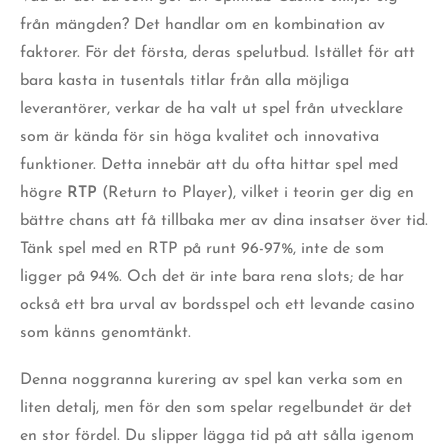
från mängden? Det handlar om en kombination av
faktorer. För det första, deras spelutbud. Istället för att
bara kasta in tusentals titlar från alla möjliga
leverantörer, verkar de ha valt ut spel från utvecklare
som är kända för sin höga kvalitet och innovativa
funktioner. Detta innebär att du ofta hittar spel med
högre
RTP
(Return to Player), vilket i teorin ger dig en
bättre chans att få tillbaka mer av dina insatser över tid.
Tänk spel med en RTP på runt 96-97%, inte de som
ligger på 94%. Och det är inte bara rena slots; de har
också ett bra urval av bordsspel och ett levande casino
som känns genomtänkt.
Denna noggranna kurering av spel kan verka som en
liten detalj, men för den som spelar regelbundet är det
en stor fördel. Du slipper lägga tid på att sålla igenom