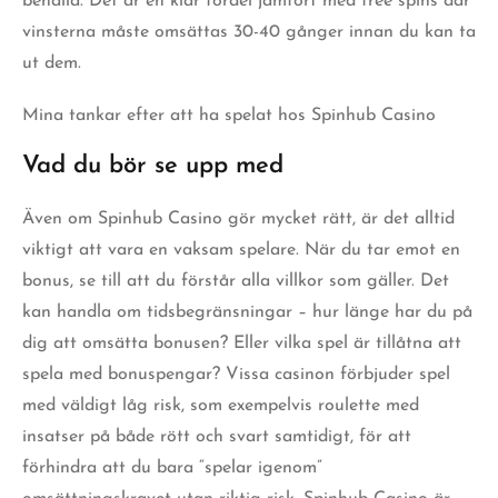
behålla. Det är en klar fördel jämfört med free spins där
vinsterna måste omsättas 30-40 gånger innan du kan ta
ut dem.
Mina tankar efter att ha spelat hos Spinhub Casino
Vad du bör se upp med
Även om Spinhub Casino gör mycket rätt, är det alltid
viktigt att vara en vaksam spelare. När du tar emot en
bonus, se till att du förstår alla villkor som gäller. Det
kan handla om tidsbegränsningar – hur länge har du på
dig att omsätta bonusen? Eller vilka spel är tillåtna att
spela med bonuspengar? Vissa casinon förbjuder spel
med väldigt låg risk, som exempelvis roulette med
insatser på både rött och svart samtidigt, för att
förhindra att du bara “spelar igenom”