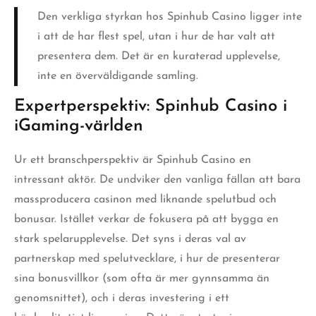
Den verkliga styrkan hos Spinhub Casino ligger inte
i att de har flest spel, utan i hur de har valt att
presentera dem. Det är en kuraterad upplevelse,
inte en överväldigande samling.
Expertperspektiv: Spinhub Casino i
iGaming-världen
Ur ett branschperspektiv är Spinhub Casino en
intressant aktör. De undviker den vanliga fällan att bara
massproducera casinon med liknande spelutbud och
bonusar. Istället verkar de fokusera på att bygga en
stark spelarupplevelse. Det syns i deras val av
partnerskap med spelutvecklare, i hur de presenterar
sina bonusvillkor (som ofta är mer gynnsamma än
genomsnittet), och i deras investering i ett